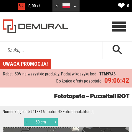
❤
0,00 zł
pl
0
Szukaj...
UWAGA PROMOCJA!
Rabat -
50%
na wszystkie produkty. Podaj w koszyku kod -
TFM9YA6
09:06:42
Do końca oferty pozostało:
Fototapeta - Puzzelteil ROT
Numer zdjęcia: 59413316 - autor: © Fotomanufaktur JL
50 cm