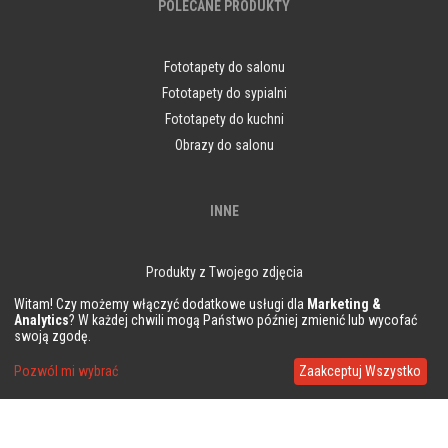
POLECANE PRODUKTY
Fototapety do salonu
Fototapety do sypialni
Fototapety do kuchni
Obrazy do salonu
INNE
Produkty z Twojego zdjęcia
Witam! Czy możemy włączyć dodatkowe usługi dla
Marketing &
Analytics
? W każdej chwili mogą Państwo później zmienić lub wycofać
swoją zgodę.
KLEJE
Pozwól mi wybrać
Zaakceptuj Wszystko
Metylan Direct
Metylan Extra