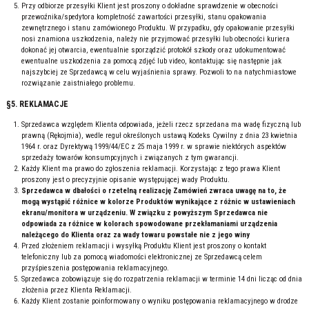
Przy odbiorze przesyłki Klient jest proszony o dokładne sprawdzenie w obecności
przewoźnika/spedytora kompletność zawartości przesyłki, stanu opakowania
zewnętrznego i stanu zamówionego Produktu. W przypadku, gdy opakowanie przesyłki
nosi znamiona uszkodzenia, należy nie przyjmować przesyłki lub obecności kuriera
dokonać jej otwarcia, ewentualnie sporządzić protokół szkody oraz udokumentować
ewentualne uszkodzenia za pomocą zdjęć lub video, kontaktując się następnie jak
najszybciej ze Sprzedawcą w celu wyjaśnienia sprawy. Pozwoli to na natychmiastowe
rozwiązanie zaistniałego problemu.
§5. REKLAMACJE
Sprzedawca względem Klienta odpowiada, jeżeli rzecz sprzedana ma wadę fizyczną lub
prawną (Rękojmia), wedle reguł określonych ustawą Kodeks Cywilny z dnia 23 kwietnia
1964 r. oraz Dyrektywą 1999/44/EC z 25 maja 1999 r. w sprawie niektórych aspektów
sprzedaży towarów konsumpcyjnych i związanych z tym gwarancji.
Każdy Klient ma prawo do zgłoszenia reklamacji. Korzystając z tego prawa Klient
proszony jest o precyzyjnie opisanie występującej wady Produktu.
Sprzedawca w dbałości o rzetelną realizację Zamówień zwraca uwagę na to, że
mogą wystąpić różnice w kolorze Produktów wynikające z różnic w ustawieniach
ekranu/monitora w urządzeniu. W związku z powyższym Sprzedawca nie
odpowiada za różnice w kolorach spowodowane przekłamaniami urządzenia
należącego do Klienta oraz za wady towaru powstałe nie z jego winy
Przed złożeniem reklamacji i wysyłką Produktu Klient jest proszony o kontakt
telefoniczny lub za pomocą wiadomości elektronicznej ze Sprzedawcą celem
przyśpieszenia postępowania reklamacyjnego.
Sprzedawca zobowiązuje się do rozpatrzenia reklamacji w terminie 14 dni licząc od dnia
złożenia przez Klienta Reklamacji.
Każdy Klient zostanie poinformowany o wyniku postępowania reklamacyjnego w drodze