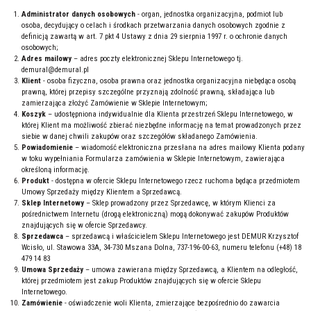
Administrator danych osobowych
- organ, jednostka organizacyjna, podmiot lub
osoba, decydujący o celach i środkach przetwarzania danych osobowych zgodnie z
definicją zawartą w art. 7 pkt 4 Ustawy z dnia 29 sierpnia 1997 r. o ochronie danych
osobowych;
Adres mailowy
– adres poczty elektronicznej Sklepu Internetowego tj.
demural@demural.pl
Klient
- osoba fizyczna, osoba prawna oraz jednostka organizacyjna niebędąca osobą
prawną, której przepisy szczególne przyznają zdolność prawną, składająca lub
zamierzająca złożyć Zamówienie w Sklepie Internetowym;
Koszyk
– udostępniona indywidualnie dla Klienta przestrzeń Sklepu Internetowego, w
której Klient ma możliwość zbierać niezbędne informację na temat prowadzonych przez
siebie w danej chwili zakupów oraz szczegółów składanego Zamówienia.
Powiadomienie
– wiadomość elektroniczna przesłana na adres mailowy Klienta podany
w toku wypełniania Formularza zamówienia w Sklepie Internetowym, zawierająca
określoną informację.
Produkt
- dostępna w ofercie Sklepu Internetowego rzecz ruchoma będąca przedmiotem
Umowy Sprzedaży między Klientem a Sprzedawcą.
Sklep Internetowy
– Sklep prowadzony przez Sprzedawcę, w którym Klienci za
pośrednictwem Internetu (drogą elektroniczną) mogą dokonywać zakupów Produktów
znajdujących się w ofercie Sprzedawcy.
Sprzedawca
– sprzedawcą i właścicielem Sklepu Internetowego jest DEMUR Krzysztof
Wcisło, ul. Stawowa 33A, 34-730 Mszana Dolna, 737-196-00-63, numeru telefonu (+48) 18
479 14 83
Umowa Sprzedaży
– umowa zawierana między Sprzedawcą, a Klientem na odległość,
której przedmiotem jest zakup Produktów znajdujących się w ofercie Sklepu
Internetowego.
Zamówienie
- oświadczenie woli Klienta, zmierzające bezpośrednio do zawarcia