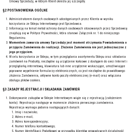
Umowy Sprzedaży, w którym Klient określa jej szczegóły.
§2 POSTANOWIENIA OGÓLNE
Administratorem danych osobowych udostępnianych przez Klienta w wyniku
korzystania ze Sklepu Internetowego jest Sprzedawca.
Informację na temat metod ochrony danych osobowych stosowanych przez Sprzedawcę
znajdują się w Polityce Prywatności, która stanowi Załącznik nr. 1 do niniejszego
Regulaminu.
Momentem zawarcia umowy Sprzedaży jest moment otrzymania Powiadomienia o
przyjęciu Zamówienia do realizacji. Złożenie Zamówienia nie jest jednoznaczne z
jego przyjęciem.
W celu korzystania ze Sklepu, w tym przeglądania asortymentu Sklepu oraz składania
zamówień na Produkty, niezbędne są urządzenie końcowe z dostępem do sieci Internet i
przeglądarką internetową, klawiatura lub inne urządzenie wskazujące, umożliwiające
poprawne wypełnienie formularzy elektronicznych, co jest niezbędne do prawidłowego
złożenia Zamówienia, aktywne konto poczty elektronicznej (e-mail) oraz włączona
obsługa plików cookies.
§3 ZASADY REJESTRACJI I SKŁADANIA ZAMÓWIEŃ
Dokonywanie zakupów w Sklepie Internetowym wiąże się z rejestracją (założeniem
konta). Rejestracja następuje w momencie złożenia pierwszego zamówienia.
Rejestracja wymaga podania następujących danych:
Imię i nazwisko;
Adres e-mail;
Adres korespondencyjny;
Numer telefonu kontaktowego;
Numer Identyfikacji Podatkowej w przypadku klientów prowadzących działalność