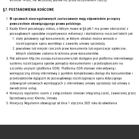
terminie 14 dni, nie wcześniej jednak niż przed otrzymaniem rzeczy.
§7. POSTANOWIENIA KOŃCOWE
W sprawach nieuregulowanych zastosowanie mają odpowiednie przepisy
powszechnie obowiązującego prawa polskiego.
Każdy Klient posiadający status, o którym mowa w §6 pkt.1 ma prawo skorzystać z
pozasądowych sposobów rozpatrywania reklamacji i dochodzenia roszczeń takich jak:
stały polubowny sąd konsumencki, w którym składać można wnioski o
rozstrzygnięcie sporu wynikłego z zawartej umowy sprzedaży,
powiatowy lub miejski rzecznik praw konsumenta lub organizacje społeczne,
których statutowe zadania to ochrona praw konsumentów.
Pod adresem http://ec.europa.eu/consumers/odr dostępna jest platforma internetowego
systemu rozstrzygania sporów pomiędzy konsumentami i przedsiębiorcami na
szczeblu unijnym (platforma ODR). Platforma ODR stanowi interaktywną i
wielojęzyczną stronę internetową z punktem kompleksowej obsługi dla konsumentów i
przedsiębiorców dążących do pozasądowego rozstrzygnięcia sporu dotyczącego
zobowiązań umownych wynikających z internetowej umowy sprzedaży lub umowy o
świadczenie usług.
Niniejszy regulamin razem z załącznikami stanowi integralną cześć, zawieranej przez
Sprzedawcę oraz Klienta, Umowy.
Niniejszy Regulamin obowiązuje od dnia 1 stycznia 2021 roku do odwołania.