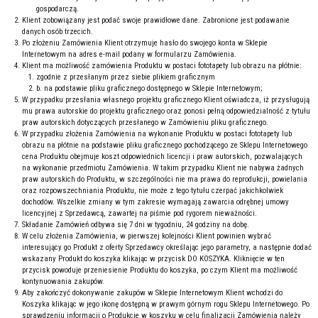
gospodarczą.
Klient zobowiązany jest podać swoje prawidłowe dane. Zabronione jest podawanie
danych osób trzecich.
Po złożeniu Zamówienia Klient otrzymuje hasło do swojego konta w Sklepie
Internetowym na adres e-mail podany w formularzu Zamówienia.
Klient ma możliwość zamówienia Produktu w postaci fototapety lub obrazu na płótnie:
zgodnie z przesłanym przez siebie plikiem graficznym
b. na podstawie pliku graficznego dostępnego w Sklepie Internetowym;
W przypadku przesłania własnego projektu graficznego Klient oświadcza, iż przysługują
mu prawa autorskie do projektu graficznego oraz ponosi pełną odpowiedzialność z tytułu
praw autorskich dotyczących przesłanego w Zamówieniu pliku graficznego.
W przypadku złożenia Zamówienia na wykonanie Produktu w postaci fototapety lub
obrazu na płótnie na podstawie pliku graficznego pochodzącego ze Sklepu Internetowego
cena Produktu obejmuje koszt odpowiednich licencji i praw autorskich, pozwalających
na wykonanie przedmiotu Zamówienia. W takim przypadku Klient nie nabywa żadnych
praw autorskich do Produktu, w szczególności nie ma prawa do reprodukcji, powielania
oraz rozpowszechniania Produktu, nie może z tego tytułu czerpać jakichkolwiek
dochodów. Wszelkie zmiany w tym zakresie wymagają zawarcia odrębnej umowy
licencyjnej z Sprzedawcą, zawartej na piśmie pod rygorem nieważności.
Składanie Zamówień odbywa się 7 dni w tygodniu, 24 godziny na dobę.
W celu złożenia Zamówienia, w pierwszej kolejności Klient powinien wybrać
interesujący go Produkt z oferty Sprzedawcy określając jego parametry, a następnie dodać
wskazany Produkt do koszyka klikając w przycisk DO KOSZYKA. Kliknięcie w ten
przycisk powoduje przeniesienie Produktu do koszyka, po czym Klient ma możliwość
kontynuowania zakupów.
Aby zakończyć dokonywanie zakupów w Sklepie Internetowym Klient wchodzi do
Koszyka klikając w jego ikonę dostępną w prawym górnym rogu Sklepu Internetowego. Po
sprawdzeniu informacji o Produkcie w koszyku w celu finalizacji Zamówienia należy