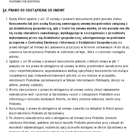
mailowej lub pisemnej.
§6. PRAWO DO ODSTĄPIENIA OD UMOWY
Każdy Klient zgodnie z art. 27 ustawy o prawach konsumenta jeżeli posiada status
Konsumenta lub jest osobą fizyczną zawierającej umowę bezpośrednio związaną z
jej działalnością gospodarczą, gdy z treści tej umowy wynika, że nie posiada ona dla
tej osoby charakteru zawodowego, wynikającego w szczególności z przedmiotu
wykonywanej przez nią działalności gospodarczej, udostępnionego na podstawie
przepisów o Centralnej Ewidencji i Informacji o Działalności Gospodarczej
ma
prawo odstąpić od Umowy bez podawania przyczyny w terminie ustawowym 14 dni od jej
zawarcia lub otrzymania Produktu w zależności od tego , która z czynności nastąpiła
później.
Zgodnie z art 38 ustawy o prawach konsumenta podmiot, o którym mowa w pkt. 1
powyżej nie ma prawa do odstąpienia od umowy, w której przedmiotem świadczenia jest
rzecz nieprefabrykowana, wyprodukowana według specyfikacji konsumenta lub służąca
zaspokojeniu jego zindywidualizowanych potrzeb, co ma miejsce w przypadku
określonych Produktów sprzedawanych w Sklepie Internetowym (fototapety, obrazy na
płótnie, plakaty, naklejki).
W celu skorzystania z prawa do odstąpienia od umowy należy złożyć odpowiednie
oświadczenie woli i przesłać je Sprzedawcy razem z zakupionym Produktem oraz
informacją o rachunku bankowym Klienta, na który zostanie dokonany zwróć ceny
Produktu.
Korzystając z prawa do odstąpienia od umowy zawartej na odległość to Klient ponosi
koszt odesłania Produktu do Sprzedawcy.
Po złożeniu oświadczenia woli o odstąpieniu od Umowy cena Produktu zostanie
zwrócona Klientowi, podobnie jak koszt wysyłki Produktu poniesiony przy zakupie do
wysokości odpowiadającej najtańszej opcji przesyłki dostępnej w ofercie Sprzedawcy w