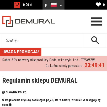
❤
0,00 zł
pl
0
Szukaj...
UWAGA PROMOCJA!
Rabat -
50%
na wszystkie produkty. Podaj w koszyku kod -
FTY3MZW
23:49:40
Do końca oferty pozostało:
Regulamin sklepu DEMURAL
§1 SŁOWNIK POJĘĆ
W Regulaminie użyliśmy poniższych pojęć, które należy rozumieć w następujący
sposób