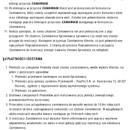
kliknąć przycisk
ZAMAWIAM.
Po kliknięciu w przycisk
ZAMAWIAM
Klient jest przenoszony do formularza
Zamówienia, który należy uzupełnić wprowadzając wymagane przez formularz dane
oraz składając wymagane oświadczenia woli. Ostateczne potwierdzenie złożenia
następuje poprzez kliknięcie przycisku
ZAMAWIAM
dostępnego w formularzu
Zamówienia.
Należy pamiętać, że samo złożenie Zamówienia nie jest jednoznaczne z jego
przyjęciem. Po złożeniu Zamówienia Sprzedawca sprawdza czy może ono zostać
przyjęte do realizacji. Następnie przyjmuje Zamówienie Klienta, co jest potwierdzane
specjalnym Powiadomieniem. Z chwilą otrzymania Powiadomienia o przyjęciu
Zamówienia do realizacji zostaje zawarta Umowa Sprzedaży na odległość.
§4 PŁATNOŚCI I DOSTAWA
Płatność za zakupione Produkty może zostać zrealizowana, wedle wyboru Klienta, na
jeden z poniższych sposobów:
Płatności przelewem bankowym na konto Sprzedawcy;
Płatności przy pomocy systemu Przelewy24 – PayPro S.A. ul. Kanclerska 15, 60-327
Poznań,, zgodnie z regulaminem wyżej wymienionego systemu;
Płatności za pobraniem;
Dostawa zakupionych Produktów jest realizowana przy pomocy zewnętrznego
przewoźnika/firmy kurierskiej;
Przeciętny czas przygotowania zamówienia do wysyłki wynosi do 10 dni roboczych
liczonych od dnia zaksięgowania należności za złożone Zamówienie. W wyjątkowych
okolicznościach wysyłka towaru następuje po 14 dniach roboczych.
O realizacji Zamówienia oraz wysyłce Klient informowany jest poprzez wysłanie
odpowiedniej wiadomości na adres e-mail podany podczas rejestracji lub składania
Zamówienia.