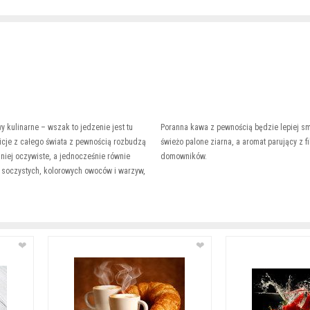
 kulinarne – wszak to jedzenie jest tu
Poranna kawa z pewnością będzie lepiej s
cje z całego świata z pewnością rozbudzą
świeżo palone ziarna, a aromat parujący z f
mniej oczywiste, a jednocześnie równie
domowników.
 soczystych, kolorowych owoców i warzyw,
❤
❤