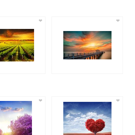
❤
❤
❤
❤