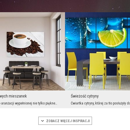
wych mieszanek
Świeżość cytryny
Jeśli marzysz o aranżacji wypełnionej nie tylko pięknem, ale i magią, powinieneś postawić na odpo...
ZOBACZ WIĘCEJ INSPIRACJI