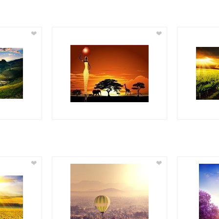
❤
❤
❤
❤