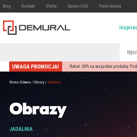
Blog
Kontakt
Oferta
Opinie (163)
Panel klienta
Inspira
Wpis
UWAGA PROMOCJA!
Rabat -
50%
na wszystkie produkty. Pod
Strona Główna
/
Obrazy
/
Jadalnia
Obrazy
JADALNIA