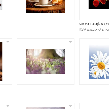
Czerwone papryki w dyn
❤
❤
❤
❤