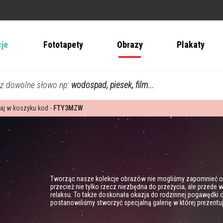
cje
Fototapety
Obrazy
Plakaty
z dowolne słowo np:
wodospad, piesek, film...
aj w koszyku kod -
FTY3MZW
Tworząc nasze kolekcje obrazów nie mogliśmy zapomnieć o t
przecież nie tylko rzecz niezbędna do przeżycia, ale przede 
relaksu. To także doskonała okazja do rodzinnej pogawędki c
postanowiliśmy stworzyć specjalną galerię w której prezentu