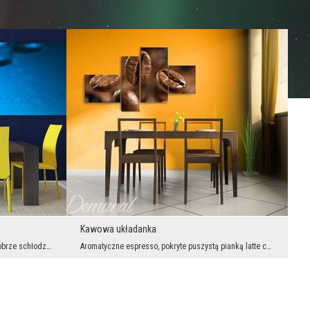
Kawowa układanka
Ćwiartka cytryny, której za tło posłużyły dobrze schłodzone szoty. Brakuje tylko rozsypanej koło ...
Aromatyczne espresso, pokryte puszystą pianką latte czy cappuccino z dodatkiem słodkiej czekolady...