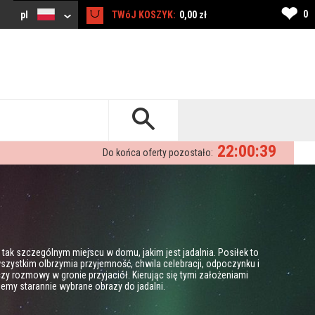
❤
0
pl
TWóJ KOSZYK:
0,00 zł
22:00:37
Do końca oferty pozostało:
ak szczególnym miejscu w domu, jakim jest jadalnia. Posiłek to
wszystkim olbrzymia przyjemność, chwila celebracji, odpoczynku i
zy rozmowy w gronie przyjaciół. Kierując się tymi założeniami
jemy starannie wybrane obrazy do jadalni.