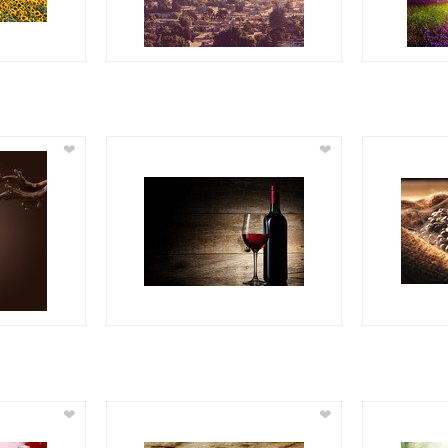
❤
❤
❤
❤