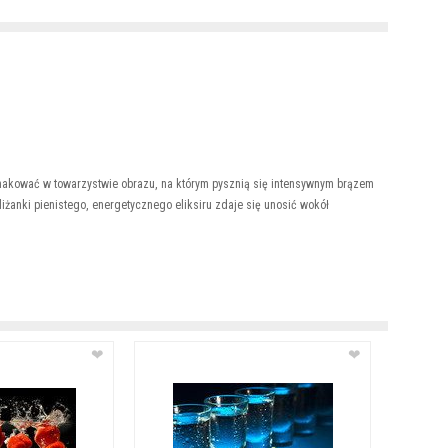
makować w towarzystwie obrazu, na którym pysznią się intensywnym brązem
iliżanki pienistego, energetycznego eliksiru zdaje się unosić wokół
❤
❤