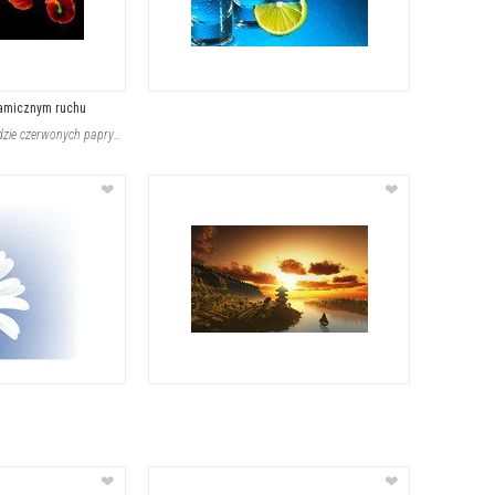
amicznym ruchu
Widok zanurzonych w wodzie czerwonych papryk, otoczonych pęcherzykami powietrza
❤
❤
❤
❤