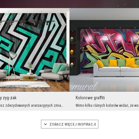
y zyg-zak
Kolorowe graffiti
Jeśli potrzebujesz zdecydowanych aranżacyjnych zmian, powinieneś pomyśleć nad detalem, który spra...
ZOBACZ WIĘCEJ INSPIRACJI