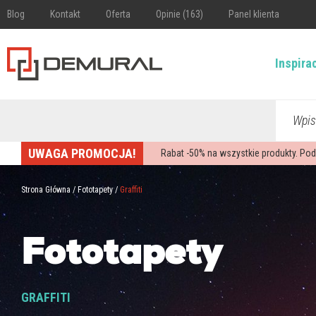
Blog
Kontakt
Oferta
Opinie (163)
Panel klienta
Inspira
Wpis
UWAGA PROMOCJA!
Rabat -
50%
na wszystkie produkty. Pod
Strona Główna
/
Fototapety
/
Graffiti
Fototapety
GRAFFITI