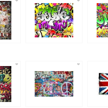
❤
❤
❤
❤