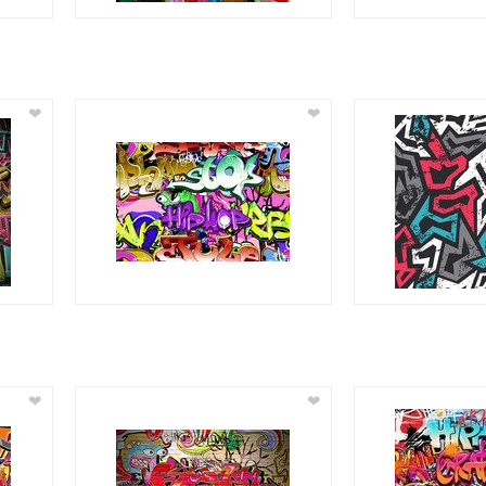
❤
❤
❤
❤