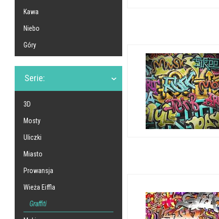
Kawa
Niebo
Góry
Serie:
3D
Mosty
Uliczki
Miasto
Prowansja
Wieża Eiffla
Graffiti