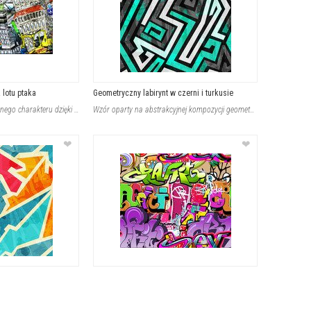
 lotu ptaka
Geometryczny labirynt w czerni i turkusie
Wnętrze nabiera dynamicznego charakteru dzięki temu motywowi przedstawiającemu r
Wzór oparty na abstrakcyjnej kompozycji geometrycznych linii prostych tworzy efe
❤
❤