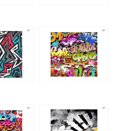
❤
❤
❤
❤