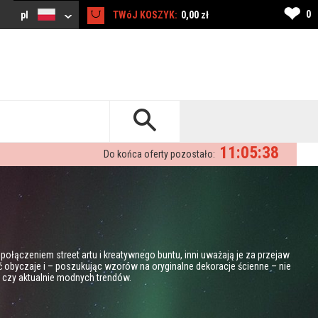
❤
0
pl
TWóJ KOSZYK:
0,00 zł
11:05:37
Do końca oferty pozostało:
 połączeniem street artu i kreatywnego buntu, inni uważają je za przejaw
obyczaje i – poszukując wzorów na oryginalne dekoracje ścienne – nie
 czy aktualnie modnych trendów.