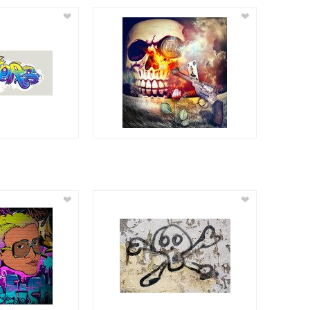
❤
❤
❤
❤