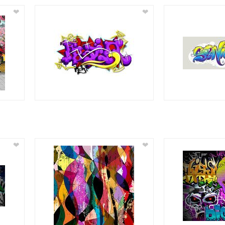
❤
❤
❤
❤