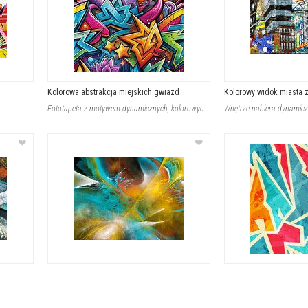
Kolorowa abstrakcja miejskich gwiazd
Kolorowy widok miasta z
Fototapeta z motywem dynamicznych, kolorowych graffiti tworzących abstrakcyjną m
❤
❤