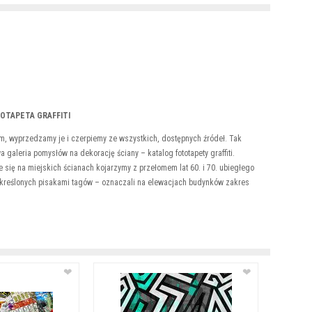
OTAPETA GRAFFITI
 wyprzedzamy je i czerpiemy ze wszystkich, dostępnych źródeł. Tak
 galeria pomysłów na dekorację ściany – katalog fototapety graffiti.
się na miejskich ścianach kojarzymy z przełomem lat 60. i 70. ubiegłego
 kreślonych pisakami tagów – oznaczali na elewacjach budynków zakres
❤
❤