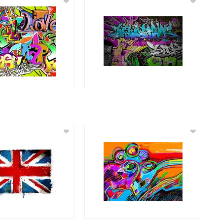
❤
❤
❤
❤