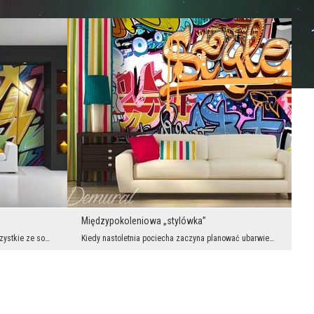
Międzypokoleniowa „stylówka”
Mimo kilku różnych kolorów widać, że wszystkie ze sobą idealnie współgrają. z każdej barwy wykona...
Kiedy nastoletnia pociecha zaczyna planować ubarwienie ściany pokoju graffiti – większość z rodzi...