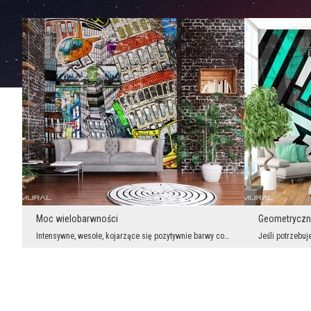
Moc wielobarwności
Geometryczn
Intensywne, wesołe, kojarzące się pozytywnie barwy coraz częściej pojawiają się jako główne eleme...