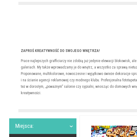
ZAPROŚ KREATYWNOŚĆ DO SWOJEGO WNĘTRZA!
Prace najlepszych grafficiarzy nie zdobią już jedynie elewacji blokowisk, al
galeriach. My także wprowadzamy je do wnętrz, a wszystko za sprawą nietuzi
Proponowane, multikolorowe, nowoczesne i wyjątkowo świeże dekoracje spra
i na ścianie agencji reklamowej czy modnego klubu. Profesjonalna fototapeta
też w dorosłym, „poważnym” salonie czy sypialni, wnosząc do domowych wnęt
kreatywności.
Miejsca: