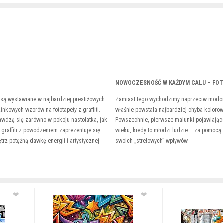
NOWOCZESNOŚĆ W KAŻDYM CALU – FOT
e są wystawiane w najbardziej prestiżowych
Zamiast tego wychodzimy naprzeciw modom,
nkowych wzorów na fototapety z graffiti.
właśnie powstała najbardziej chyba kolorowa
wdzą się zarówno w pokoju nastolatka, jak
Powszechnie, pierwsze malunki pojawiające 
 graffiti z powodzeniem zaprezentuje się
wieku, kiedy to młodzi ludzie – za pomocą
rz potężną dawkę energii i artystycznej
swoich „strefowych” wpływów.
❤
❤