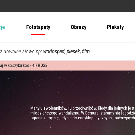
cje
Fototapety
Obrazy
Plakaty
z dowolne słowo np:
wodospad, piesek, film...
aj w koszyku kod -
4IFHO22
Ma tylu zwolenników, ilu przeciwników. Kiedy dla jednych jest
młodzieńczego wandalizmu. W Demural staramy się łagodzić 
ograniczamy się jedynie do encyklopedycznych, tradycyjnych