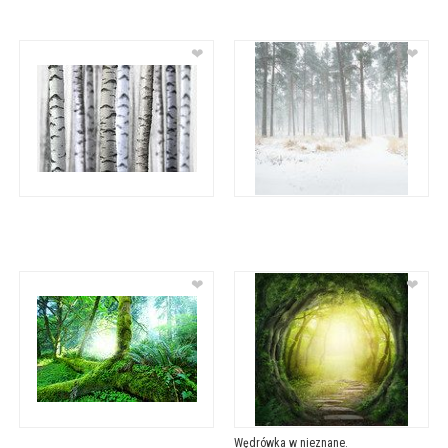
❤
❤
❤
❤
Wędrówka w nieznane.