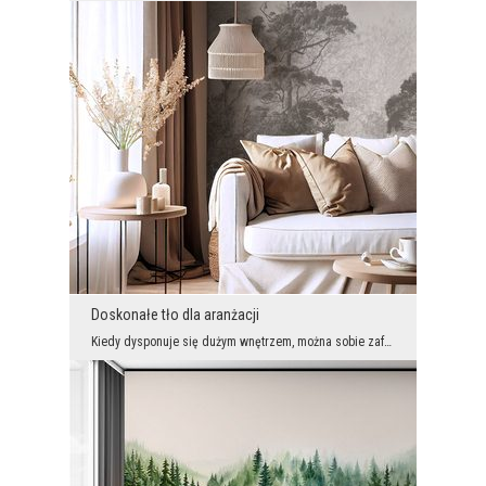
Doskonałe tło dla aranżacji
Kiedy dysponuje się dużym wnętrzem, można sobie zafundować dekorację ścienną z wielkim rozmachem....