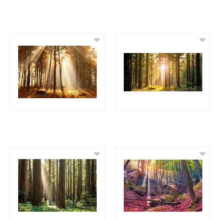
❤
❤
❤
❤