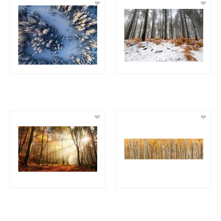
❤
❤
❤
❤