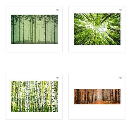
❤
❤
❤
❤