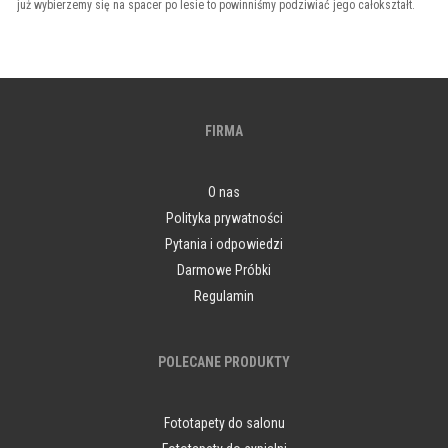
już wybierzemy się na spacer po lesie to powinniśmy podziwiać jego całokształt.
FIRMA
O nas
Polityka prywatności
Pytania i odpowiedzi
Darmowe Próbki
Regulamin
POLECANE PRODUKTY
Fototapety do salonu