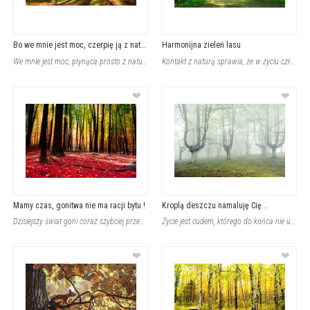
Bo we mnie jest moc, czerpię ją z natury
Harmonijna zieleń lasu
We mnie jest moc, płynąca prosto z natury. Wszechogarniająca mnie zielona aura u
Kontakt z naturą sprawia, że w życiu człowieka pojawia się harmonia i równowaga.
❤
❤
Mamy czas, gonitwa nie ma racji bytu !
Kroplą deszczu namaluję Cię...
Dzisiejszy świat goni coraz szybciej przed siebie, sprowadzając nawet najłatwiej
Życie jest cudem, którego do końca nie uzasadnisz, nie zrozumiesz... Musisz brną
❤
❤