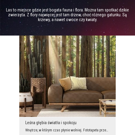
Las to miejsce gdzie jest bogata fauna i flora. Można tam spotkać dzikie
zwierzęta. Z flory najwięcej jest tam drzew, choć różnego gatunku. Są
krzewy, a nawet owoce czy kwiaty.
Leśna głębia światła i spokoju
Wnętrze, w którym czas płynie wolniej. Fototapeta przenosi Cię w sam środek majestatycznego lasu,...