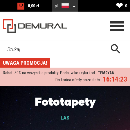
❤
0,00 zł
pl
0
Szukaj...
UWAGA PROMOCJA!
Rabat -
50%
na wszystkie produkty. Podaj w koszyku kod -
TFM9YA6
16:14:22
Do końca oferty pozostało:
Fototapety
LAS