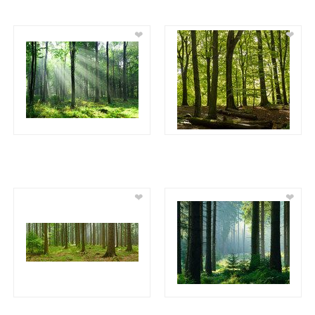
❤
❤
❤
❤