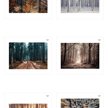
❤
❤
❤
❤