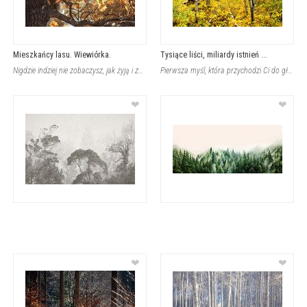
Mieszkańcy lasu. Wiewiórka.
Tysiące liści, miliardy istnień ...
Nigdzie indziej nie zobaczysz, jak żyją i zachowują się na co dzień. To las jest
Pierwsza myśl, która przychodzi Ci do głowy, pierwsza, która świta, gdy oczy ski
❤
❤
❤
❤