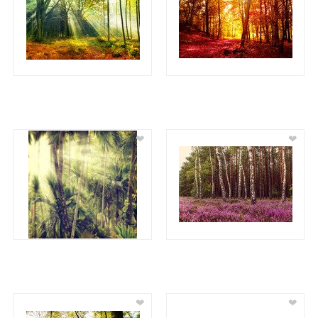
❤
❤
❤
❤