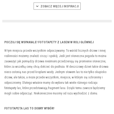
ZOBACZ WIĘCEJ INSPIRACJI
POCZUJ SIĘ WSPANIALE! FOTOTAPETY Z LASEM W ROLI GŁÓWNEJ
W tym miejscu przede wszystkim odpoczywamy. To wśród licznych drzew i innej
roślinności możemy znaleźć ciszę i spokój. Jeśli jest słoneczna pogoda to można
zauważyć jak pomiędzy drzewa nieśmiało przedzierają się promienie słoneczne,
które za wszelką cenę chcą dotrzeć do podłoża. W deszczowy dzień takie drzewa
nieco osłonią nas przed kroplami wody. Jednym słowem las to nie tylko skupisko
drzew, ale także, a może przede wszystkim, miejsce, w którym się schronimy i
odpoczniemy. Dlatego właśnie mamy do wyboru tak wiele różnego rodzaju
fototapety las, które przedstawiają fragment lasu. Dzięki temu zawsze będziemy
mogli sobie odpocząć. Niekoniecznie musimy od razu wychodzić z domu.
FOTOTAPETA LAS TO DOBRY WYBÓR!