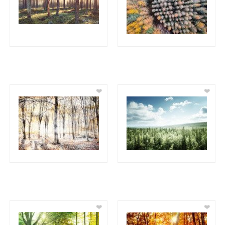
❤
❤
❤
❤