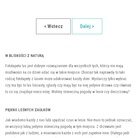
< Wstecz
Dalej >
W BLISKOŚCI Z NATURĄ
Fototapeta las jest dobrym rozwiązaniem dla wszystkich tych, którzy nie mają
możliwości na co dzień udać się w takie miejsce. Chociaż tak naprawdę to taki
rodzaj fototapety z lasem może udekorować każdy dom. Wystarczy tylko wybrać
czy ma być to las liściasty, iglasty czy mają być na niej jedynie drzewa czy również
to co się znajduje nieco niżej. Wolimy słoneczną pogodę w lesie czy deszczową?
PIĘKNO LEŚNYCH ZAUŁKÓW
Jak wiadomo każdy z nas lubi spędzać czas w lesie. Nie musi to jednak oznaczać,
że wszyscy lubią jedynie słoneczną pogodę w tym miejscu. Z drzewami jest
podobnie jak z ludźmi, a mianowicie każde z nich jest zupełnie inne. Dlatego jeśli