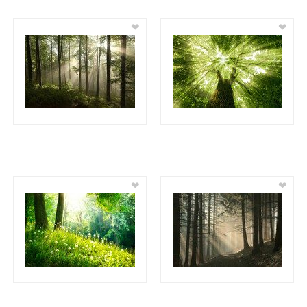
❤
❤
❤
❤