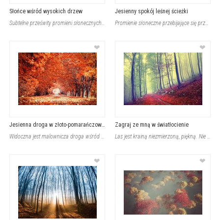
Słońce wśród wysokich drzew
Jesienny spokój leśnej ścieżki
Subtelne prześwity promieni słonecznych przenikają przez smukłe pnie drzew, twor
Promienie słoneczne przebijające się przez korony drzew tworzą ciepłą, jesienną
❤
❤
Jesienna droga w złoto-pomarańczowym tunelu
Zagraj ze mną w światłocienie
Widoczna jest malownicza droga wśród drzew o intensywnie pomarańczowych liściach
Las jest krainą niezmierzoną, piękną. Nie można patrząc przed siebie nie zakocha
❤
❤