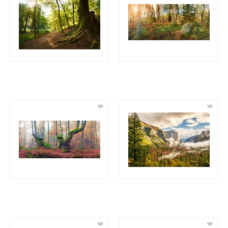
❤
❤
❤
❤