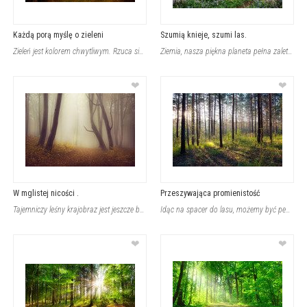
Każdą porą myślę o zieleni
Szumią knieje, szumi las.
Zieleń jest kolorem chwytliwym. Rzuca się w oczy, próbując pokazać, jak bardzo j
Ziemia, nasza piękna planeta pełna zalet i tajemnic nie skrywa przed Nami swoich
❤
❤
W mglistej nicości .
Przeszywająca promienistość
Tajemniczy leśny krajobraz jest jeszcze bardziej niebywały, gdy jego brzegi są o
Idąc na spacer do lasu, możemy być pewni, że ujrzymy coś czarującego i cudownego
❤
❤