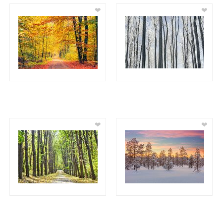
❤
❤
❤
❤