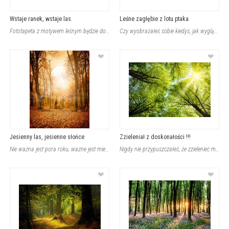
Wstaje ranek, wstaje las.
Leśne zagłębie z lotu ptaka
Fototapeta z motywem leśnym będzie doskonałym dodatkiem do pomieszczenia central
Czy wyobrażałeś sobie kiedyś, jak wygląda las spowity we mgle? To miejsce samo w
❤
❤
Jesienny las, jesienne słońce
Zzieleniał z doskonałości !!!
Nie ważna jest pora roku, ważne jest miejsce w którym się znajdziemy. Miasto jes
Nigdy nie przypuszczałeś, że zzielenieć można nie tylko z zazdrości ? Masz przed
❤
❤