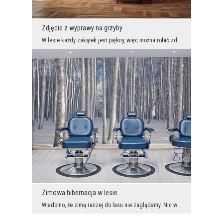
Zdjęcie z wyprawy na grzyby
W lesie każdy zakątek jest piękny, więc można robić zdjęcia do woli. My zrobiliśmy kilka ujęć, a ...
Zimowa hibernacja w lesie
Wiadomo, że zimą raczej do lasu nie zaglądamy. Nic wtedy nie rośnie, nie ma co zbierać, a śniegu,...