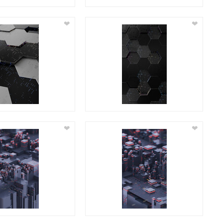
❤
❤
❤
❤