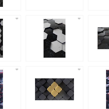
❤
❤
❤
❤