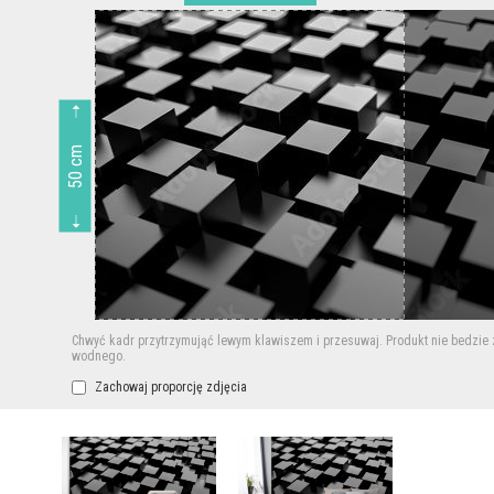
50 cm
Chwyć kadr przytrzymująć lewym klawiszem i przesuwaj.
Produkt nie bedzie
wodnego.
Zachowaj proporcję zdjęcia