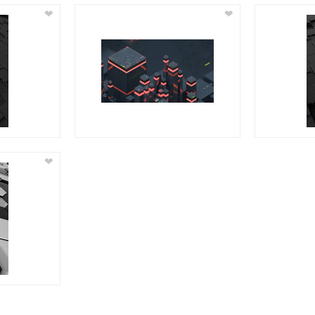
❤
❤
❤