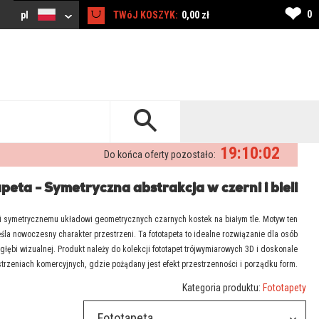
❤
0
pl
TWóJ KOSZYK:
0,00 zł
19:10:01
Do końca oferty pozostało:
peta - Symetryczna abstrakcja w czerni i bieli
ki symetrycznemu układowi geometrycznych czarnych kostek na białym tle. Motyw ten
śla nowoczesny charakter przestrzeni. Ta fototapeta to idealne rozwiązanie dla osób
łębi wizualnej. Produkt należy do kolekcji fototapet trójwymiarowych 3D i doskonale
trzeniach komercyjnych, gdzie pożądany jest efekt przestrzenności i porządku form.
Kategoria produktu:
Fototapety
Fototapeta