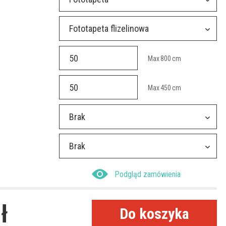
Fototapeta flizelinowa
Max
800
cm
Max
450
cm
Brak
Brak
Podgląd zamówienia
ł