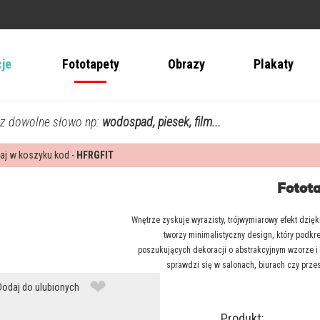
cje
Fototapety
Obrazy
Plakaty
z dowolne słowo np:
wodospad, piesek, film...
aj w koszyku kod -
HFRGFIT
Fotota
Wnętrze zyskuje wyrazisty, trójwymiarowy efekt dzię
tworzy minimalistyczny design, który podkre
poszukujących dekoracji o abstrakcyjnym wzorze i g
sprawdzi się w salonach, biurach czy przes
❤
Dodaj do ulubionych
Produkt: