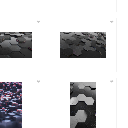
❤
❤
❤
❤