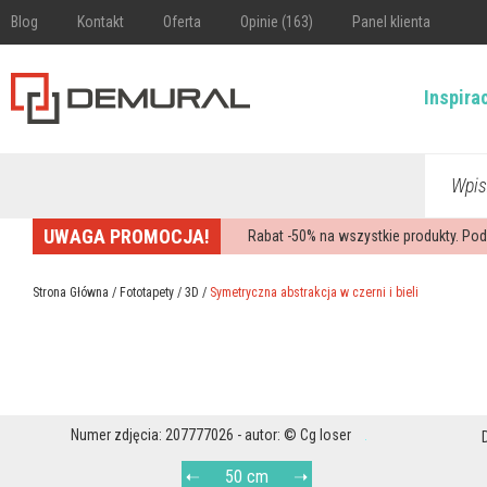
Blog
Kontakt
Oferta
Opinie (163)
Panel klienta
Inspira
Wpis
UWAGA PROMOCJA!
Rabat -
50%
na wszystkie produkty. Pod
Strona Główna
/
Fototapety
/
3D
/
Symetryczna abstrakcja w czerni i bieli
Numer zdjęcia: 207777026 - autor: © Cg loser
50 cm