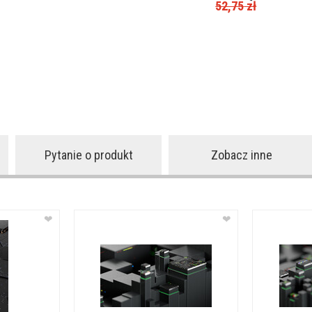
52,75
zł
Pytanie o produkt
Zobacz inne
❤
❤