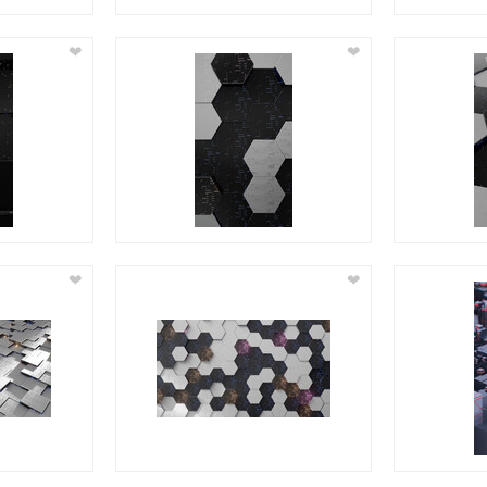
❤
❤
❤
❤