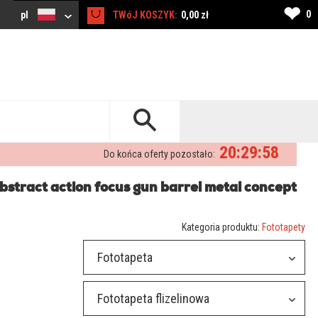
❤
0
pl
TWóJ KOSZYK:
0,00 zł
20:29:58
Do końca oferty pozostało:
bstract action focus gun barrel metal concept
Kategoria produktu:
Fototapety
Fototapeta
Fototapeta flizelinowa