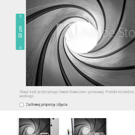
50 cm
Chwyć kadr przytrzymująć lewym klawiszem i przesuwaj.
Produkt nie bedzie
wodnego.
Zachowaj proporcję zdjęcia