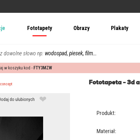
cje
Fototapety
Obrazy
Plakaty
z dowolne słowo np:
wodospad, piesek, film...
aj w koszyku kod -
FTY3MZW
Fototapeta - 3d a
 concept
❤
Dodaj do ulubionych
Produkt:
Materiał: