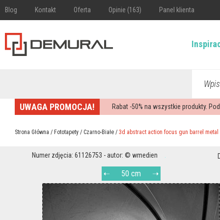
Blog
Kontakt
Oferta
Opinie (163)
Panel klienta
Inspira
Wpis
UWAGA PROMOCJA!
Rabat -
50%
na wszystkie produkty. Pod
Strona Główna
/
Fototapety
/
Czarno-Białe
/
3d abstract action focus gun barrel metal
Numer zdjęcia: 61126753 - autor: © wmedien
50 cm