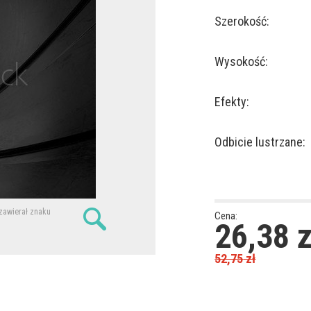
Szerokość:
Wysokość:
Efekty:
Odbicie lustrzane:
 zawierał znaku
Cena:
26,38
z
52,75
zł