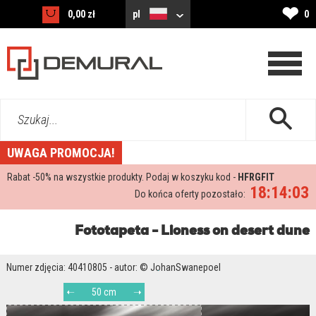
❤
0,00 zł
pl
0
Szukaj...
UWAGA PROMOCJA!
Rabat -
50%
na wszystkie produkty. Podaj w koszyku kod -
HFRGFIT
18:14:02
Do końca oferty pozostało:
Fototapeta - Lioness on desert dune
Numer zdjęcia: 40410805 - autor: © JohanSwanepoel
50 cm