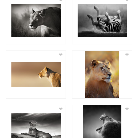
❤
❤
❤
❤
❤
❤