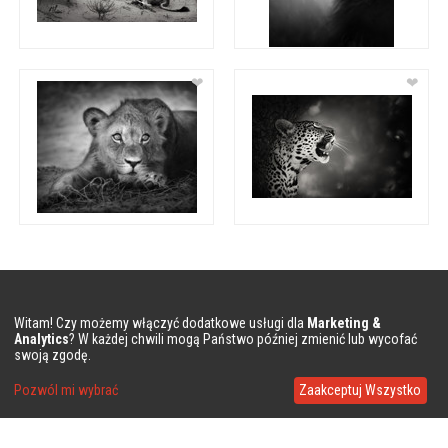
❤
❤
Witam! Czy możemy włączyć dodatkowe usługi dla
Marketing &
FIRMA
Analytics
? W każdej chwili mogą Państwo później zmienić lub wycofać
swoją zgodę.
O nas
Pozwól mi wybrać
Zaakceptuj Wszystko
Polityka prywatności
Pytania i odpowiedzi