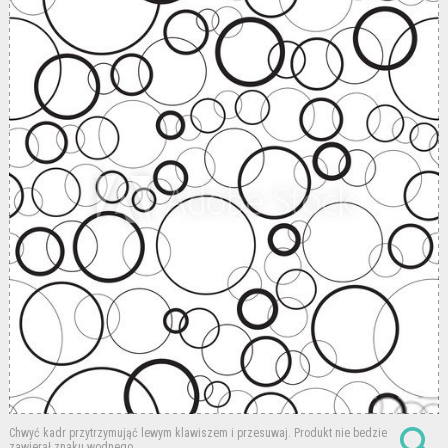
Chwyć kadr przytrzymująć lewym klawiszem i przesuwaj.
Produkt nie bedzie
zawierał znaku wodnego.