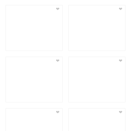
❤
❤
❤
❤
❤
❤