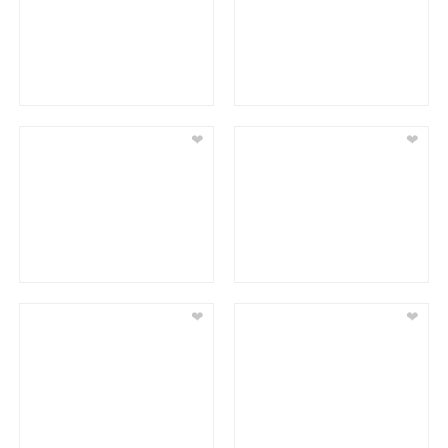
❤
❤
❤
❤