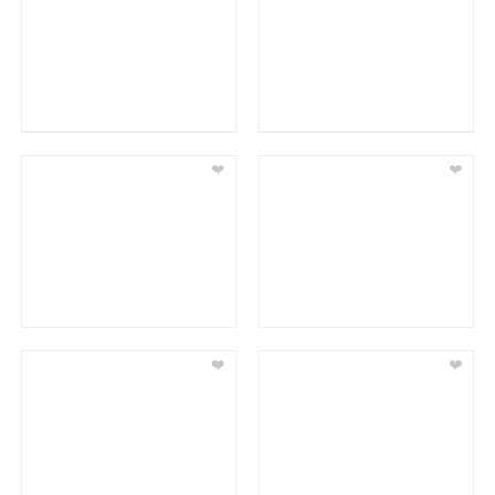
❤
❤
❤
❤