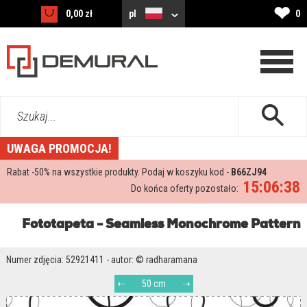
❤
0,00 zł
pl
0
Szukaj...
UWAGA PROMOCJA!
Rabat -
50%
na wszystkie produkty. Podaj w koszyku kod -
B66ZJ94
15:06:37
Do końca oferty pozostało:
Fototapeta - Seamless Monochrome Pattern
Numer zdjęcia: 52921411 - autor: © radharamana
50 cm