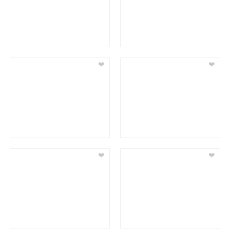
❤
❤
❤
❤