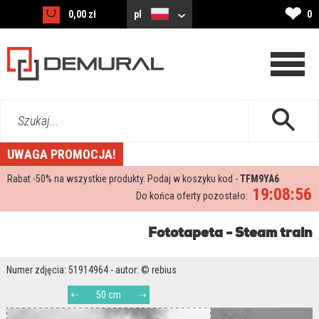
❤
0,00 zł
pl
0
Szukaj...
UWAGA PROMOCJA!
Rabat -
50%
na wszystkie produkty. Podaj w koszyku kod -
TFM9YA6
19:08:55
Do końca oferty pozostało:
Fototapeta - Steam train
Numer zdjęcia: 51914964 - autor: © rebius
50 cm