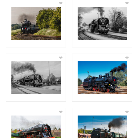
❤
❤
❤
❤
❤
❤