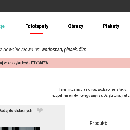
cje
Fototapety
Obrazy
Plakaty
z dowolne słowo np:
wodospad, piesek, film...
aj w koszyku kod -
FTY3MZW
Tajemnicza magia rytmów, wodzący sens taktu. T
uzupełnieniem domowego wnętrza. Dzięki tonacji utrzy
❤
Dodaj do ulubionych
Produkt: