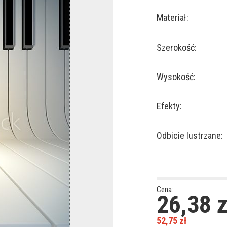
Materiał:
Szerokość:
Wysokość:
Efekty:
Odbicie lustrzane:
Cena:
26,38
z
52,75
zł