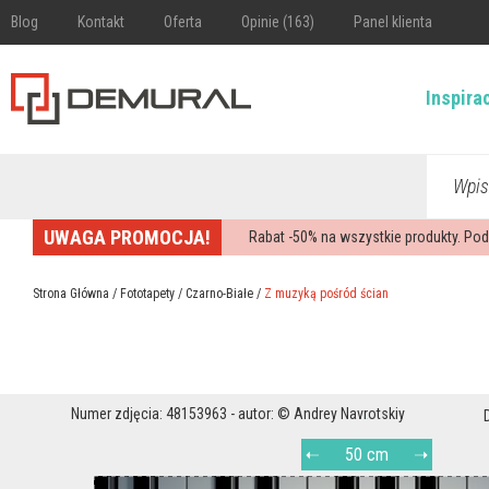
Blog
Kontakt
Oferta
Opinie (163)
Panel klienta
Inspira
Wpis
UWAGA PROMOCJA!
Rabat -
50%
na wszystkie produkty. Pod
Strona Główna
/
Fototapety
/
Czarno-Białe
/
Z muzyką pośród ścian
Numer zdjęcia: 48153963 - autor: © Andrey Navrotskiy
50 cm