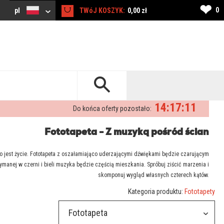
❤
0
pl
TWóJ KOSZYK:
0,00 zł
14:17:11
Do końca oferty pozostało:
Fototapeta - Z muzyką pośród ścian
o jest życie. Fototapeta z oszałamiająco uderzającymi dźwiękami będzie czarującym
manej w czerni i bieli muzyka będzie częścią mieszkania. Spróbuj ziścić marzenia i
skomponuj wygląd własnych czterech kątów.
Kategoria produktu:
Fototapety
Fototapeta