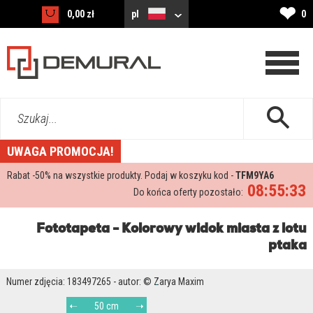
❤
0,00 zł
pl
0
Szukaj...
UWAGA PROMOCJA!
Rabat -
50%
na wszystkie produkty. Podaj w koszyku kod -
TFM9YA6
08:55:32
Do końca oferty pozostało:
Fototapeta - Kolorowy widok miasta z lotu
ptaka
Numer zdjęcia: 183497265 - autor: © Zarya Maxim
50 cm