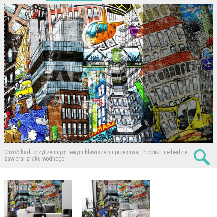
Chwyć kadr przytrzymująć lewym klawiszem i przesuwaj.
Produkt nie bedzie
zawierał znaku wodnego.