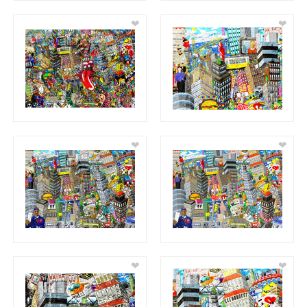
❤
❤
❤
❤
❤
❤