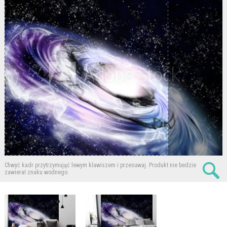
Chwyć kadr przytrzymująć lewym klawiszem i przesuwaj.
Produkt nie bedzie
zawierał znaku wodnego.