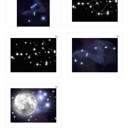
❤
❤
❤