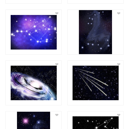
❤
❤
❤
❤
❤
❤