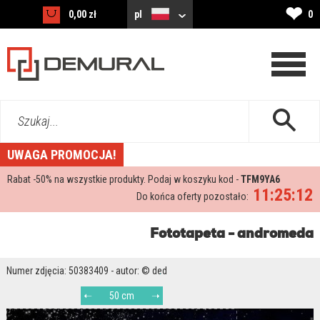
❤
0,00 zł
pl
0
Szukaj...
UWAGA PROMOCJA!
Rabat -
50%
na wszystkie produkty. Podaj w koszyku kod -
TFM9YA6
11:25:11
Do końca oferty pozostało:
Fototapeta - andromeda
Numer zdjęcia: 50383409 - autor: © ded
50 cm