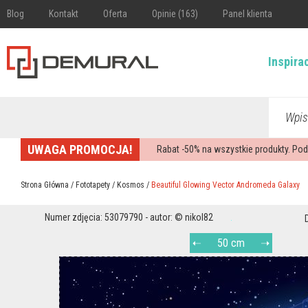
Blog
Kontakt
Oferta
Opinie (163)
Panel klienta
Inspira
Wpis
UWAGA PROMOCJA!
Rabat -
50%
na wszystkie produkty. Pod
Strona Główna
/
Fototapety
/
Kosmos
/
Beautiful Glowing Vector Andromeda Galaxy
Numer zdjęcia: 53079790 - autor: © nikol82
50 cm