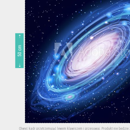
50 cm
Chwyć kadr przytrzymująć lewym klawiszem i przesuwaj.
Produkt nie bedzie