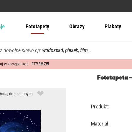
cje
Fototapety
Obrazy
Plakaty
z dowolne słowo np:
wodospad, piesek, film...
aj w koszyku kod -
FTY3MZW
Fototapeta 
❤
Dodaj do ulubionych
Produkt:
Materiał: