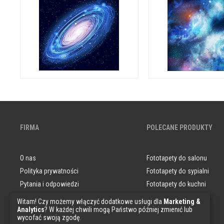
FIRMA
POLECANE PRODUKTY
O nas
Fototapety do salonu
Polityka prywatności
Fototapety do sypialni
Pytania i odpowiedzi
Fototapety do kuchni
Darmowe Próbki
Obrazy do salonu
Witam! Czy możemy włączyć dodatkowe usługi dla
Marketing &
Analytics
? W każdej chwili mogą Państwo później zmienić lub
Regulamin
wycofać swoją zgodę.