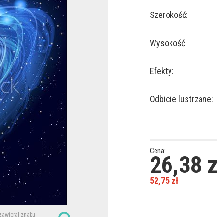
Szerokość:
Wysokość:
Efekty:
Odbicie lustrzane:
Cena:
26,38
z
52,75
zł
 zawierał znaku