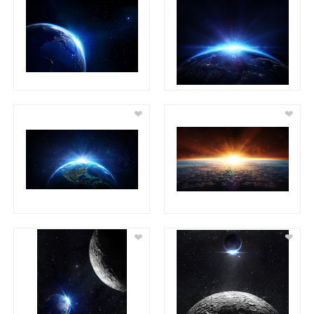
❤
❤
❤
❤