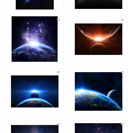
❤
❤
❤
❤
❤
❤