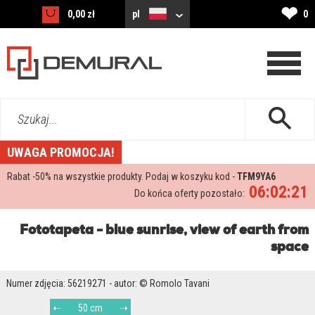
❤
0,00 zł
pl
0
Szukaj...
UWAGA PROMOCJA!
Rabat -
50%
na wszystkie produkty. Podaj w koszyku kod -
TFM9YA6
06:02:19
Do końca oferty pozostało:
Fototapeta - blue sunrise, view of earth from
space
Numer zdjęcia: 56219271 - autor: © Romolo Tavani
50 cm