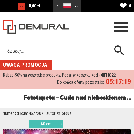
❤
0,00 zł
pl
0
Szukaj...
UWAGA PROMOCJA!
Rabat -
50%
na wszystkie produkty. Podaj w koszyku kod -
4IFHO22
05:17:18
Do końca oferty pozostało:
Fototapeta - Cuda nad nieboskłonem ...
Numer zdjęcia: 4677207 - autor: © ordus
50 cm