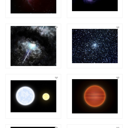
❤
❤
❤
❤