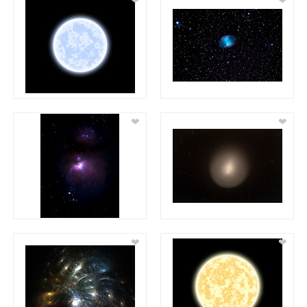
❤
❤
❤
❤
❤
❤