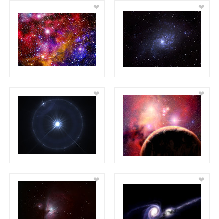
❤
❤
❤
❤
❤
❤