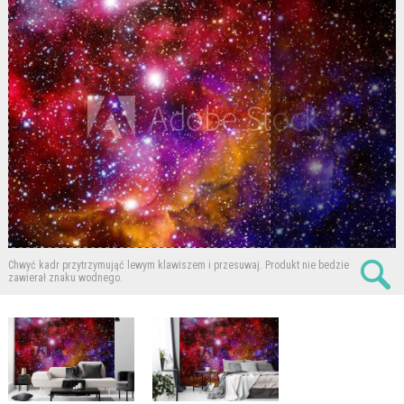
Chwyć kadr przytrzymująć lewym klawiszem i przesuwaj.
Produkt nie bedzie
zawierał znaku wodnego.