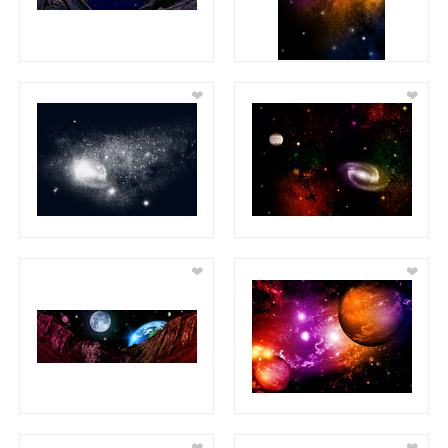
❤
❤
❤
❤