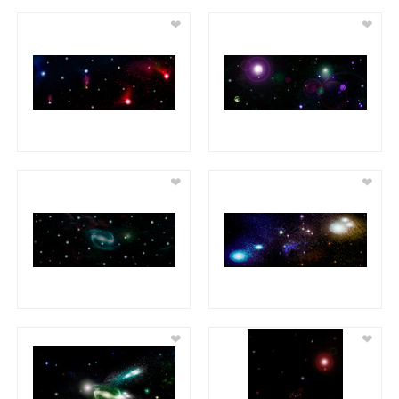
❤
❤
❤
❤
❤
❤