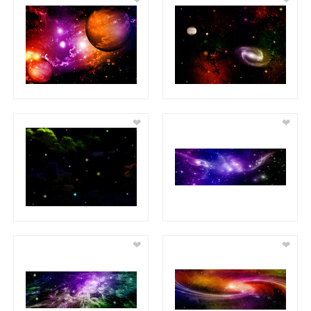
❤
❤
❤
❤
❤
❤