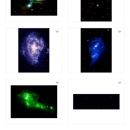
❤
❤
❤
❤