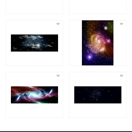
❤
❤
❤
❤