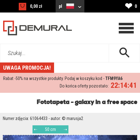
❤
0,00 zł
pl
0
Szukaj...
UWAGA PROMOCJA!
Rabat -
50%
na wszystkie produkty. Podaj w koszyku kod -
TFM9YA6
22:14:40
Do końca oferty pozostało:
Fototapeta - galaxy in a free space
Numer zdjęcia: 61064433 - autor: © marusja2
50 cm