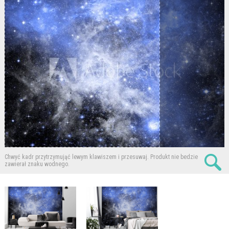
Chwyć kadr przytrzymująć lewym klawiszem i przesuwaj.
Produkt nie bedzie
zawierał znaku wodnego.