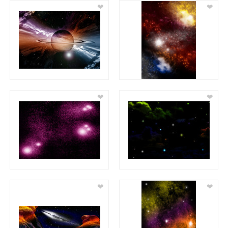
❤
❤
❤
❤
❤
❤