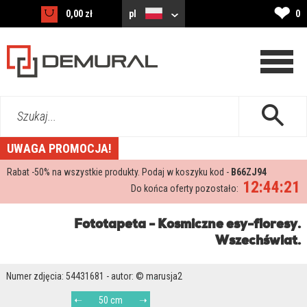
❤
0,00 zł
pl
0
Szukaj...
UWAGA PROMOCJA!
Rabat -
50%
na wszystkie produkty. Podaj w koszyku kod -
B66ZJ94
12:44:20
Do końca oferty pozostało:
Fototapeta - Kosmiczne esy-floresy.
Wszechświat.
Numer zdjęcia: 54431681 - autor: © marusja2
50 cm