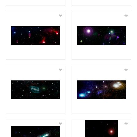
❤
❤
❤
❤
❤
❤