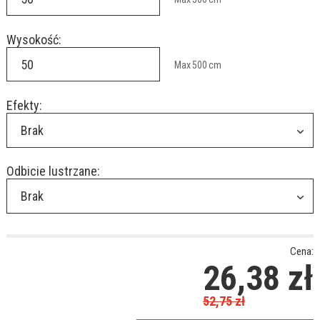
Wysokość:
Max
500
cm
Efekty:
Brak
Odbicie lustrzane:
Brak
Cena:
26,38
zł
52,75
zł