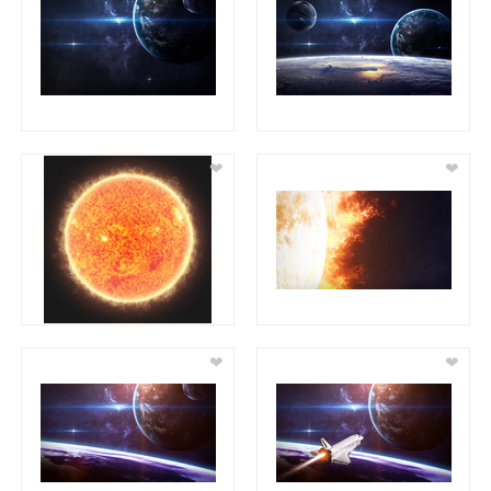
❤
❤
❤
❤