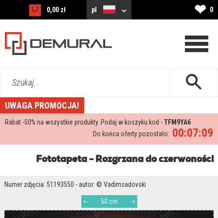
❤
0,00 zł
pl
0
Szukaj...
UWAGA PROMOCJA!
Rabat -
50%
na wszystkie produkty. Podaj w koszyku kod -
TFM9YA6
00:07:08
Do końca oferty pozostało:
Fototapeta - Rozgrzana do czerwoności
Numer zdjęcia: 51193550 - autor: © Vadimsadovski
50 cm