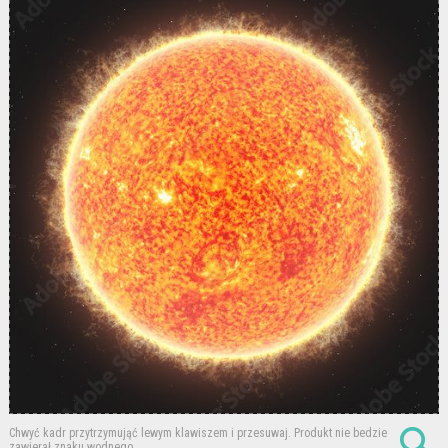
Chwyć kadr przytrzymująć lewym klawiszem i przesuwaj.
Produkt nie bedzie
zawierał znaku wodnego.