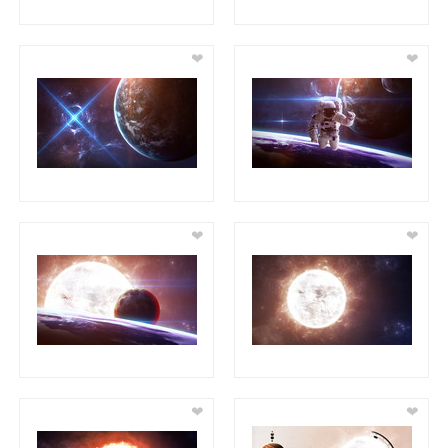
❤
❤
❤
❤
❤
❤