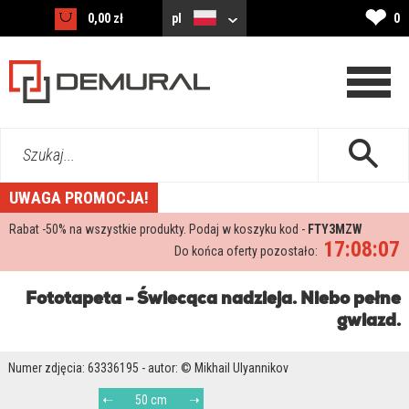
❤
0,00 zł
pl
0
Szukaj...
UWAGA PROMOCJA!
Rabat -
50%
na wszystkie produkty. Podaj w koszyku kod -
FTY3MZW
17:08:06
Do końca oferty pozostało:
Fototapeta - Świecąca nadzieja. Niebo pełne
gwiazd.
Numer zdjęcia: 63336195 - autor: © Mikhail Ulyannikov
50 cm