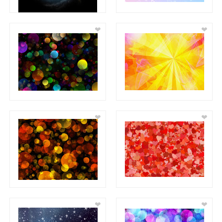
❤
❤
❤
❤
❤
❤