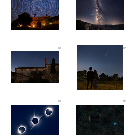
❤
❤
❤
❤