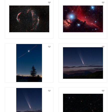
❤
❤
❤
❤
❤
❤