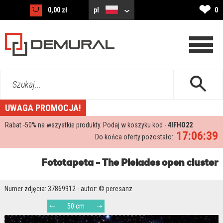
❤
0,00 zł
pl
0
Szukaj...
UWAGA PROMOCJA!
Rabat -
50%
na wszystkie produkty. Podaj w koszyku kod -
4IFHO22
17:06:37
Do końca oferty pozostało:
Fototapeta - The Pleiades open cluster
Numer zdjęcia: 37869912 - autor: © peresanz
50 cm