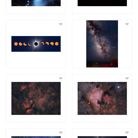
❤
❤
❤
❤
❤
❤