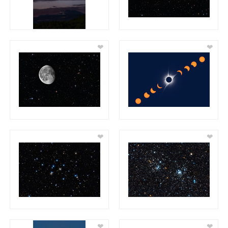
❤
❤
❤
❤
❤
❤