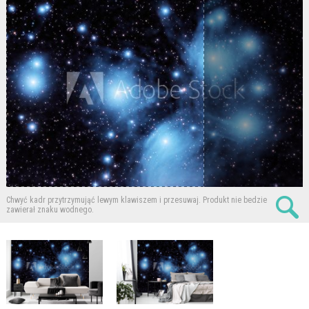
Chwyć kadr przytrzymująć lewym klawiszem i przesuwaj.
Produkt nie bedzie
zawierał znaku wodnego.