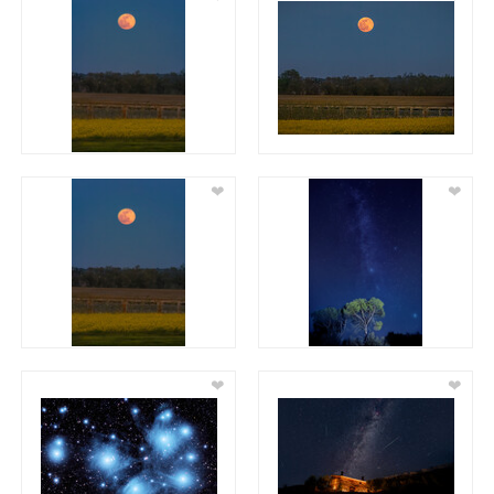
❤
❤
❤
❤