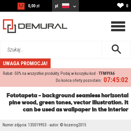
❤
0,00 zł
pl
0
Szukaj...
UWAGA PROMOCJA!
Rabat -
50%
na wszystkie produkty. Podaj w koszyku kod -
TFM9YA6
07:45:02
Do końca oferty pozostało:
Fototapeta - background seamless horizontal
pine wood, green tones, vector illustration. It
can be used as wallpaper in the interior
Numer zdjęcia: 135019953 - autor: © kozerog2015