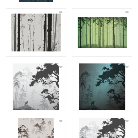
❤
❤
❤
❤
❤
❤