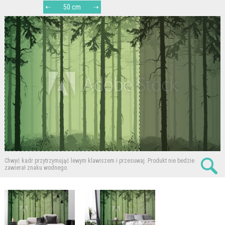
50 cm
Chwyć kadr przytrzymująć lewym klawiszem i przesuwaj.
Produkt nie bedzie
zawierał znaku wodnego.