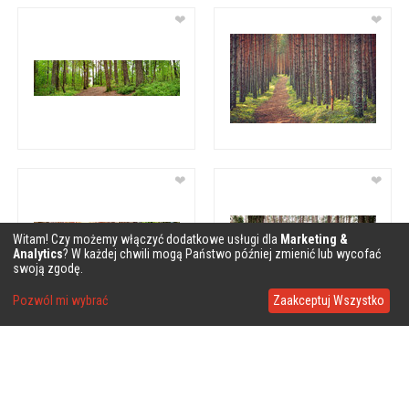
❤
❤
❤
❤
Witam! Czy możemy włączyć dodatkowe usługi dla
Marketing &
Analytics
? W każdej chwili mogą Państwo później zmienić lub wycofać
swoją zgodę.
Pozwól mi wybrać
Zaakceptuj Wszystko
❤
❤