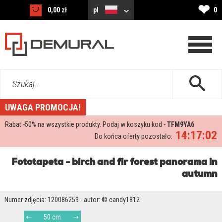
❤
0,00 zł
pl
0
Szukaj...
UWAGA PROMOCJA!
Rabat -
50%
na wszystkie produkty. Podaj w koszyku kod -
TFM9YA6
14:17:01
Do końca oferty pozostało:
Fototapeta - birch and fir forest panorama in
autumn
Numer zdjęcia: 120086259 - autor: © candy1812
50 cm