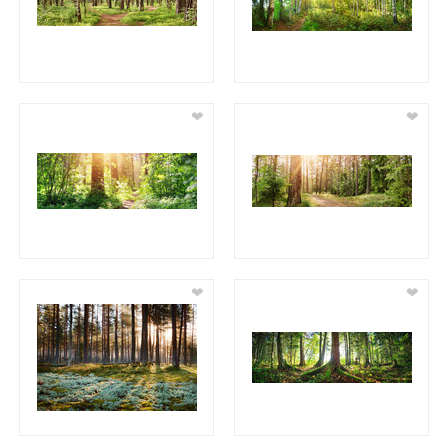
❤
❤
❤
❤