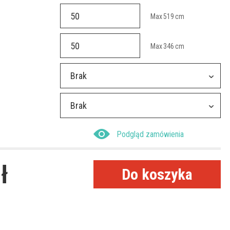
Max
519
cm
Max
346
cm
Brak
Brak
Podgląd zamówienia
ł