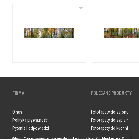
❤
FIRMA
POLECANE PRODUKTY
O nas
Fototapety do salonu
Polityka prywatności
Fototapety do sypialni
Pytania i odpowiedzi
Fototapety do kuchni
Darmowe Próbki
Obrazy do salonu
Witam! Czy możemy włączyć dodatkowe usługi dla
Marketing &