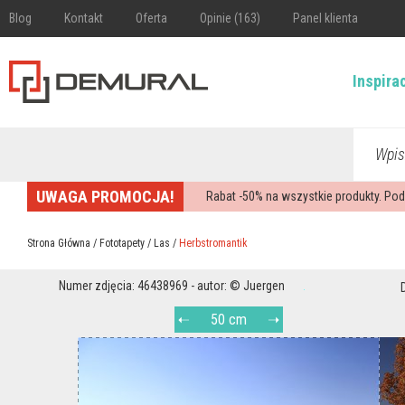
Blog
Kontakt
Oferta
Opinie (163)
Panel klienta
Inspira
Wpis
UWAGA PROMOCJA!
Rabat -
50%
na wszystkie produkty. Pod
Strona Główna
/
Fototapety
/
Las
/
Herbstromantik
Numer zdjęcia: 46438969 - autor: © Juergen
50 cm