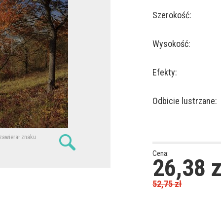
Szerokość:
Wysokość:
Efekty:
Odbicie lustrzane:
 zawierał znaku
Cena:
26,38
z
52,75
zł