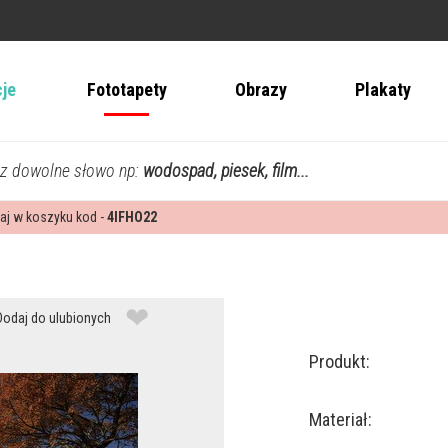
cje
Fototapety
Obrazy
Plakaty
z dowolne słowo np:
wodospad, piesek, film...
aj w koszyku kod -
4IFHO22
❤
Dodaj do ulubionych
Produkt:
Materiał: