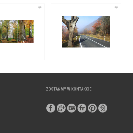
❤
❤
ZOSTAŃMY W KONTAKCIE