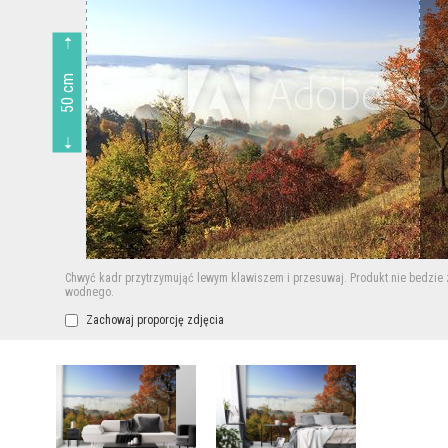
50 cm
Chwyć kadr przytrzymująć lewym klawiszem i przesuwaj.
Produkt nie bedzie
wodnego.
Zachowaj proporcję zdjęcia