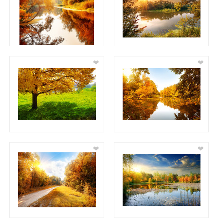
❤
❤
❤
❤