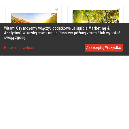
❤
❤
Witam! Czy możemy włączyć dodatkowe usługi dla
Marketing &
Analytics
? W każdej chwili mogą Państwo później zmienić lub wycofać
swoją zgodę.
Pozwól mi wybrać
Zaakceptuj Wszystko
❤
❤
❤
❤