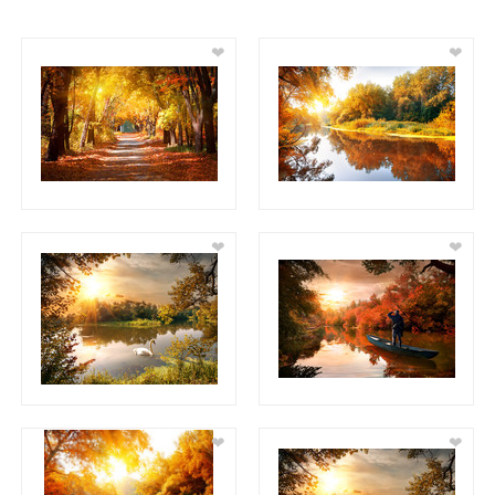
❤
❤
❤
❤
❤
❤