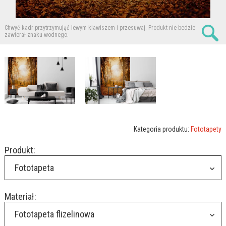
Chwyć kadr przytrzymująć lewym klawiszem i przesuwaj.
Produkt nie bedzie
zawierał znaku wodnego.
Kategoria produktu:
Fototapety
Produkt:
Fototapeta
Materiał:
Fototapeta flizelinowa