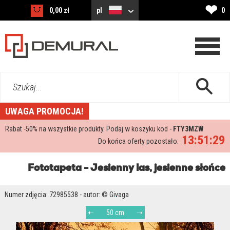
❤
0,00 zł
pl
0
Szukaj...
UWAGA PROMOCJA!
Rabat -
50%
na wszystkie produkty. Podaj w koszyku kod -
FTY3MZW
13:51:27
Do końca oferty pozostało:
Fototapeta - Jesienny las, jesienne słońce
Numer zdjęcia: 72985538 - autor: © Givaga
50 cm