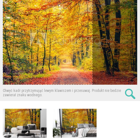
Chwyć kadr przytrzymująć lewym klawiszem i przesuwaj.
Produkt nie bedzie
zawierał znaku wodnego.