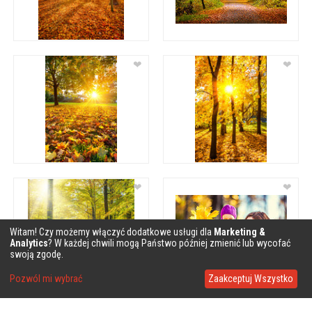
❤
❤
❤
❤
Witam! Czy możemy włączyć dodatkowe usługi dla
Marketing &
Analytics
? W każdej chwili mogą Państwo później zmienić lub wycofać
swoją zgodę.
Pozwól mi wybrać
Zaakceptuj Wszystko
❤
❤