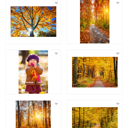
❤
❤
❤
❤
❤
❤