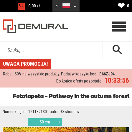
❤
0,00 zł
pl
0
Szukaj...
UWAGA PROMOCJA!
Rabat -
50%
na wszystkie produkty. Podaj w koszyku kod -
B66ZJ94
10:33:55
Do końca oferty pozostało:
Fototapeta - Pathway in the autumn forest
Numer zdjęcia: 121132130 - autor: © sborisov
50 cm