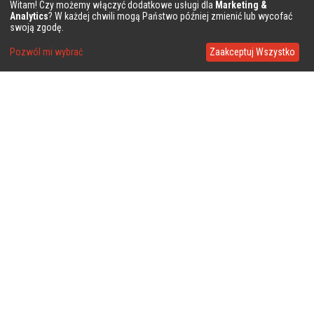
Witam! Czy możemy włączyć dodatkowe usługi dla
Marketing &
Analytics
? W każdej chwili mogą Państwo później zmienić lub wycofać
swoją zgodę.
Pozwól mi wybrać
Zaakceptuj Wszystko
❤
❤
❤
❤