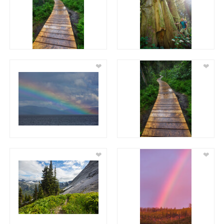
❤
❤
❤
❤