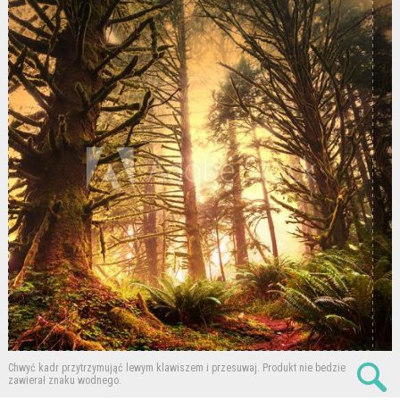
Chwyć kadr przytrzymująć lewym klawiszem i przesuwaj.
Produkt nie bedzie
zawierał znaku wodnego.