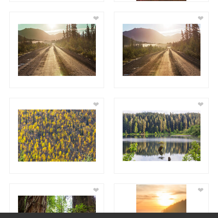
❤
❤
❤
❤
❤
❤