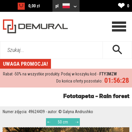
❤
0,00 zł
pl
0
Szukaj...
UWAGA PROMOCJA!
Rabat -
50%
na wszystkie produkty. Podaj w koszyku kod -
FTY3MZW
01:56:27
Do końca oferty pozostało:
Fototapeta - Rain forest
Numer zdjęcia: 49624439 - autor: © Galyna Andrushko
50 cm