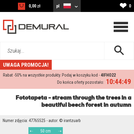
❤
0,00 zł
pl
0
Szukaj...
UWAGA PROMOCJA!
Rabat -
50%
na wszystkie produkty. Podaj w koszyku kod -
4IFHO22
10:44:49
Do końca oferty pozostało:
Fototapeta - stream through the trees in a
beautiful beech forest in autumn
Numer zdjęcia: 47765525 - autor: © irantzuarb
50 cm