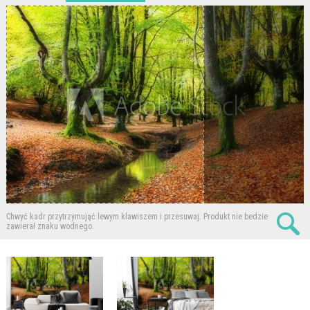
Chwyć kadr przytrzymująć lewym klawiszem i przesuwaj.
Produkt nie bedzie
zawierał znaku wodnego.