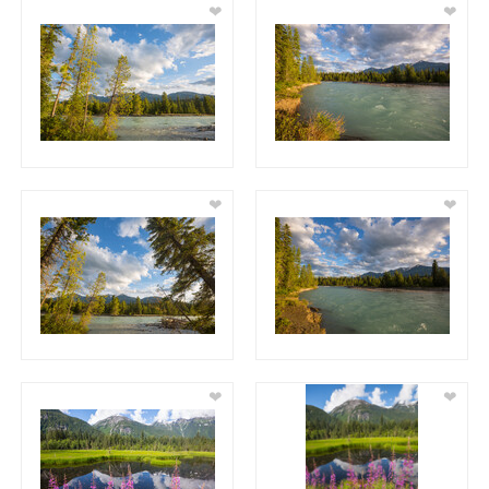
❤
❤
❤
❤
❤
❤