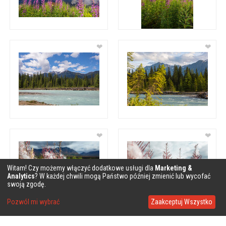
❤
❤
❤
❤
Witam! Czy możemy włączyć dodatkowe usługi dla
Marketing &
Analytics
? W każdej chwili mogą Państwo później zmienić lub wycofać
swoją zgodę.
Pozwól mi wybrać
Zaakceptuj Wszystko
❤
❤