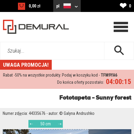
❤
0,00 zł
pl
0
Szukaj...
UWAGA PROMOCJA!
Rabat -
50%
na wszystkie produkty. Podaj w koszyku kod -
TFM9YA6
04:00:15
Do końca oferty pozostało:
Fototapeta - Sunny forest
Numer zdjęcia: 44335676 - autor: © Galyna Andrushko
50 cm