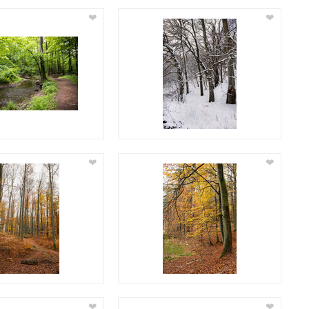
❤
❤
❤
❤
❤
❤