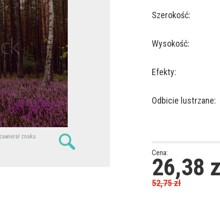
Szerokość:
Wysokość:
Efekty:
Odbicie lustrzane:
 zawierał znaku
Cena:
26,38
z
52,75
zł