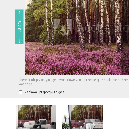
50 cm
Chwyć kadr przytrzymująć lewym klawiszem i przesuwaj.
Produkt nie bedzie
wodnego.
Zachowaj proporcję zdjęcia