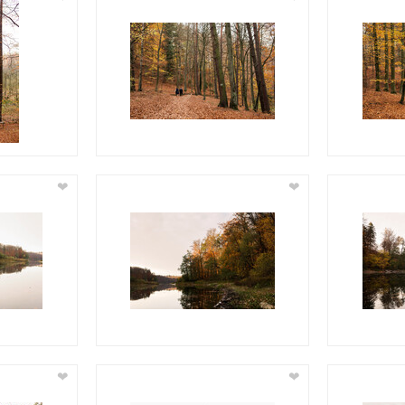
❤
❤
❤
❤