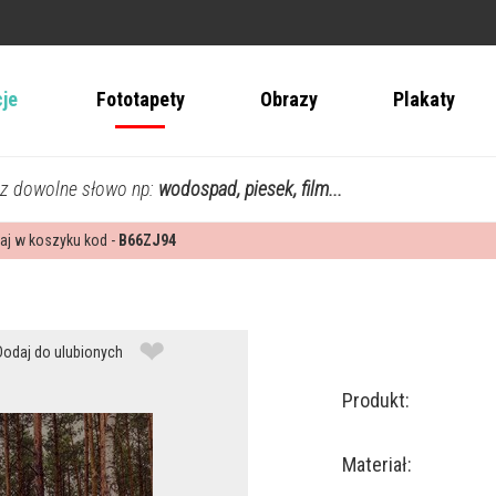
cje
Fototapety
Obrazy
Plakaty
z dowolne słowo np:
wodospad, piesek, film...
aj w koszyku kod -
B66ZJ94
❤
Dodaj do ulubionych
Produkt:
Materiał: