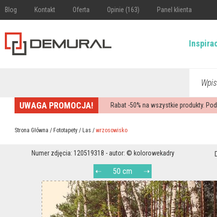
Blog
Kontakt
Oferta
Opinie (163)
Panel klienta
Inspira
Wpis
UWAGA PROMOCJA!
Rabat -
50%
na wszystkie produkty. Pod
Strona Główna
/
Fototapety
/
Las
/
wrzosowisko
Numer zdjęcia: 120519318 - autor: © kolorowekadry
50 cm