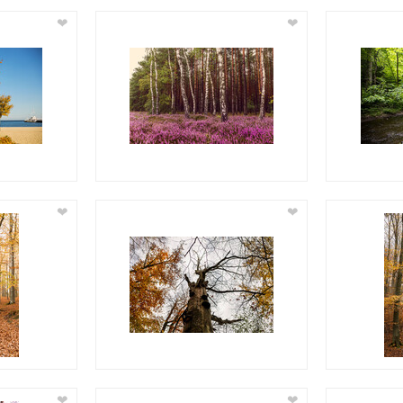
❤
❤
❤
❤
❤
❤