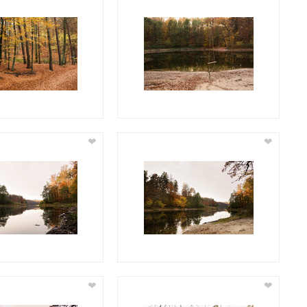
❤
❤
❤
❤