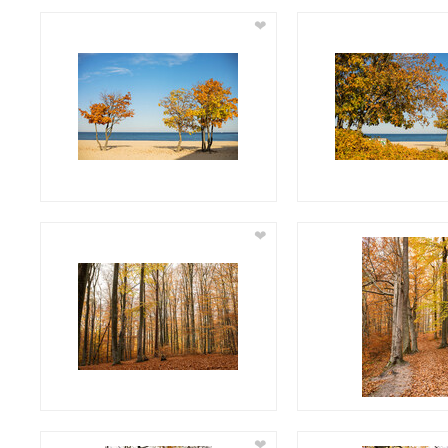
❤
❤
❤