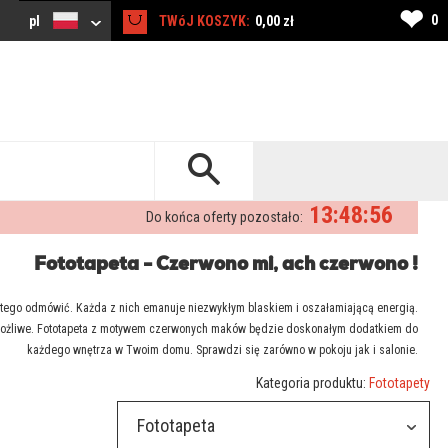
❤
0
pl
TWóJ KOSZYK:
0,00 zł
13:48:56
Do końca oferty pozostało:
Fototapeta - Czerwono mi, ach czerwono !
im tego odmówić. Każda z nich emanuje niezwykłym blaskiem i oszałamiającą energią.
iemożliwe. Fototapeta z motywem czerwonych maków będzie doskonałym dodatkiem do
każdego wnętrza w Twoim domu. Sprawdzi się zarówno w pokoju jak i salonie.
Kategoria produktu:
Fototapety
Fototapeta