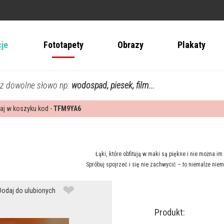
cje
Fototapety
Obrazy
Plakaty
z dowolne słowo np:
wodospad, piesek, film...
aj w koszyku kod -
TFM9YA6
Łąki, które obfitują w maki są piękne i nie można 
Spróbuj spojrzeć i się nie zachwycić – to niemalże n
❤
Dodaj do ulubionych
Produkt: