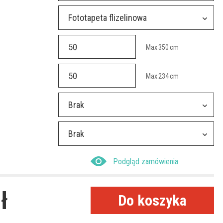
Fototapeta flizelinowa
Max
350
cm
Max
234
cm
Brak
Brak
Podgląd zamówienia
ł