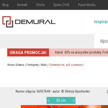
Blog
Kontakt
Oferta
Opinie (163)
Panel klienta
Inspira
Wpis
UWAGA PROMOCJA!
Rabat -
50%
na wszystkie produkty. Pod
Strona Główna
/
Fototapety
/
Maki
/
Czerwono mi, ach czerwono !
Numer zdjęcia: 66937644 - autor: © Oleksiy Ilyashenko
50 cm