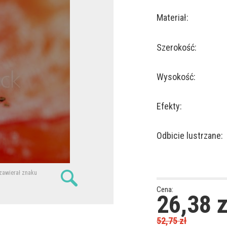
Materiał:
Szerokość:
Wysokość:
Efekty:
Odbicie lustrzane:
 zawierał znaku
Cena:
26,38
z
52,75
zł