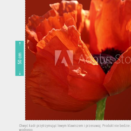
50 cm
Chwyć kadr przytrzymująć lewym klawiszem i przesuwaj.
Produkt nie bedzie
wodnego.