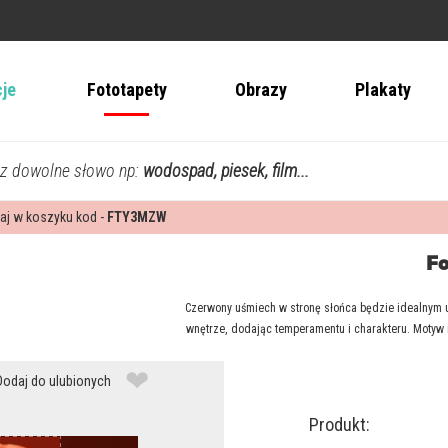
cje
Fototapety
Obrazy
Plakaty
z dowolne słowo np:
wodospad, piesek, film...
aj w koszyku kod -
FTY3MZW
Fo
Czerwony uśmiech w stronę słońca będzie idealnym u
wnętrze, dodając temperamentu i charakteru. Motyw 
❤
Dodaj do ulubionych
Produkt: