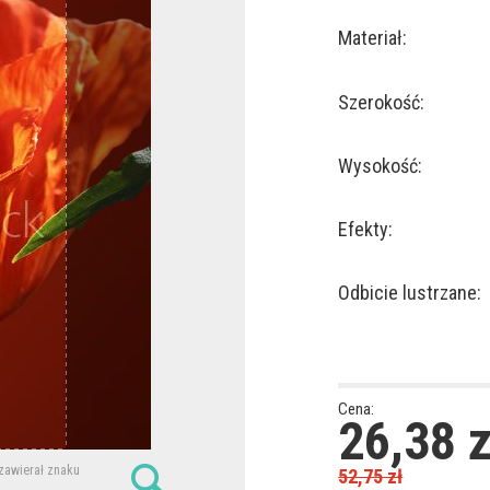
Materiał:
Szerokość:
Wysokość:
Efekty:
Odbicie lustrzane:
Cena:
26,38
z
 zawierał znaku
52,75
zł