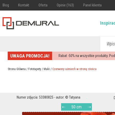
Blog
Kontakt
Oferta
Opinie (163)
Panel klienta
Inspira
Wpis
UWAGA PROMOCJA!
Rabat -
50%
na wszystkie produkty. Pod
Strona Główna
/
Fototapety
/
Maki
/
Czerwony uśmiech w stronę słońca
Numer zdjęcia: 53380825 - autor: © Tatyana
50 cm