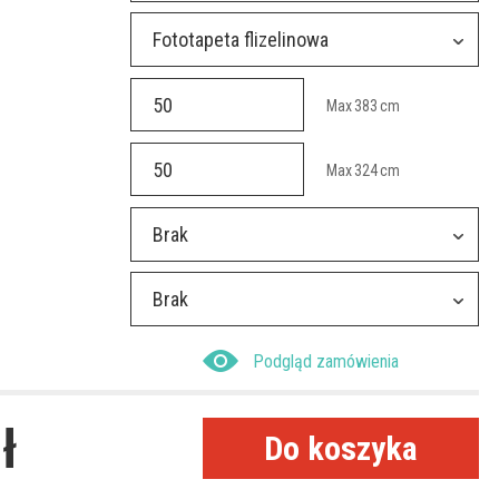
Fototapeta flizelinowa
Max
383
cm
Max
324
cm
Brak
Brak
Podgląd zamówienia
ł