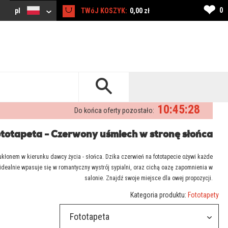
❤
0
pl
TWóJ KOSZYK:
0,00 zł
10:45:27
Do końca oferty pozostało:
totapeta - Czerwony uśmiech w stronę słońca
kłonem w kierunku dawcy życia - słońca. Dzika czerwień na fototapecie ożywi każde
idealnie wpasuje się w romantyczny wystrój sypialni, oraz cichą oazę zapomnienia w
salonie. Znajdź swoje miejsce dla owej propozycji.
Kategoria produktu:
Fototapety
Fototapeta