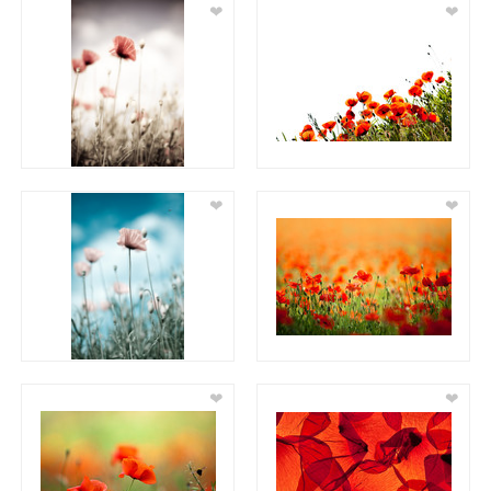
❤
❤
❤
❤
❤
❤