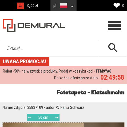
❤
0,00 zł
pl
0
Szukaj...
UWAGA PROMOCJA!
Rabat -
50%
na wszystkie produkty. Podaj w koszyku kod -
TFM9YA6
02:49:57
Do końca oferty pozostało:
Fototapeta - Klatschmohn
Numer zdjęcia: 35837109 - autor: © Nailia Schwarz
50 cm