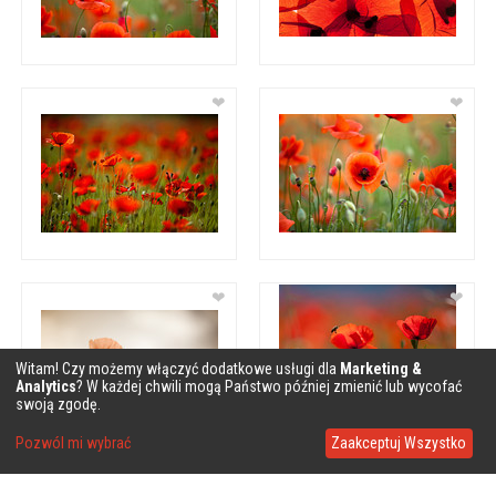
❤
❤
❤
❤
Witam! Czy możemy włączyć dodatkowe usługi dla
Marketing &
Analytics
? W każdej chwili mogą Państwo później zmienić lub wycofać
swoją zgodę.
Pozwól mi wybrać
Zaakceptuj Wszystko
❤
❤