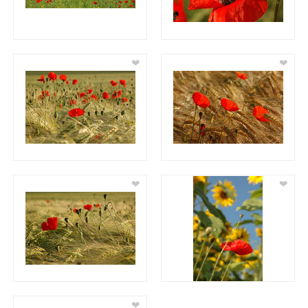
❤
❤
❤
❤
❤