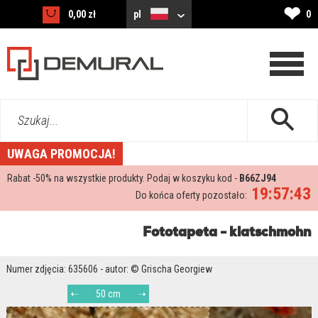
❤
0,00 zł
pl
0
Szukaj...
UWAGA PROMOCJA!
Rabat -
50%
na wszystkie produkty. Podaj w koszyku kod -
B66ZJ94
19:57:41
Do końca oferty pozostało:
Fototapeta - klatschmohn
Numer zdjęcia: 635606 - autor: © Grischa Georgiew
50 cm