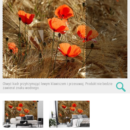
Chwyć kadr przytrzymująć lewym klawiszem i przesuwaj.
Produkt nie bedzie
zawierał znaku wodnego.