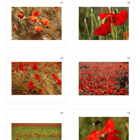
❤
❤
❤
❤
❤
❤