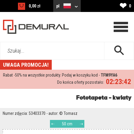
❤
0,00 zł
pl
0
Szukaj...
UWAGA PROMOCJA!
Rabat -
50%
na wszystkie produkty. Podaj w koszyku kod -
TFM9YA6
02:23:41
Do końca oferty pozostało:
Fototapeta - kwiaty
Numer zdjęcia: 53403370 - autor: © Tomasz
50 cm