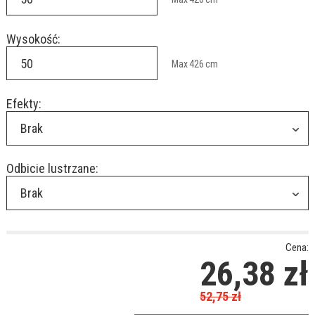
Wysokość:
Max
426
cm
Efekty:
Brak
Odbicie lustrzane:
Brak
Cena:
26,38
zł
52,75
zł