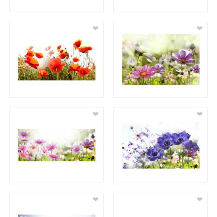
❤
❤
❤
❤
❤
❤