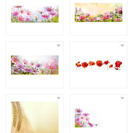
❤
❤
❤
❤