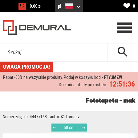
❤
0,00 zł
pl
0
Szukaj...
UWAGA PROMOCJA!
Rabat -
50%
na wszystkie produkty. Podaj w koszyku kod -
FTY3MZW
12:51:34
Do końca oferty pozostało:
Fototapeta - mak
Numer zdjęcia: 44477168 - autor: © Tomasz
50 cm