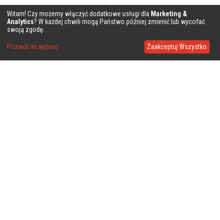
Witam! Czy możemy włączyć dodatkowe usługi dla
Marketing &
Analytics
? W każdej chwili mogą Państwo później zmienić lub wycofać
swoją zgodę.
Pozwól mi wybrać
Zaakceptuj Wszystko
❤
❤
❤
❤