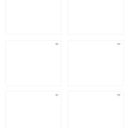
❤
❤
❤
❤