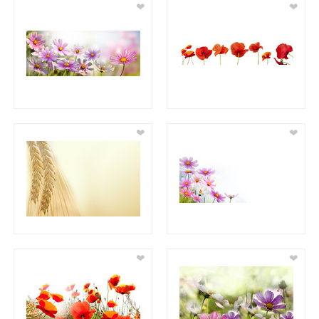
❤
❤
❤
❤
❤
❤