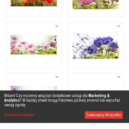
❤
❤
❤
❤
Witam! Czy możemy włączyć dodatkowe usługi dla
Marketing &
Analytics
? W każdej chwili mogą Państwo później zmienić lub wycofać
swoją zgodę.
Pozwól mi wybrać
Zaakceptuj Wszystko
❤
❤