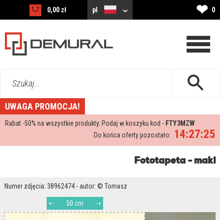
❤
0,00 zł
pl
0
Szukaj...
UWAGA PROMOCJA!
Rabat -
50%
na wszystkie produkty. Podaj w koszyku kod -
FTY3MZW
14:27:25
Do końca oferty pozostało:
Fototapeta - maki
Numer zdjęcia: 38962474 - autor: © Tomasz
50 cm