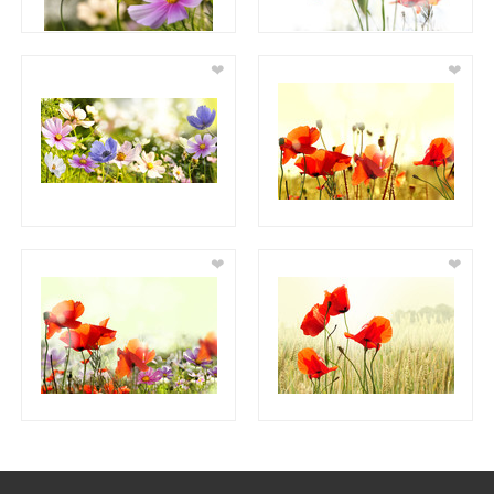
❤
❤
❤
❤