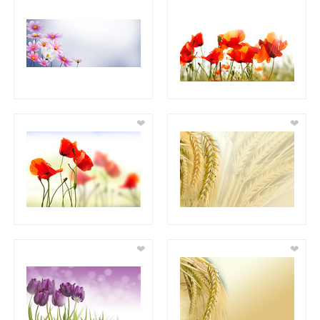
❤
❤
❤
❤