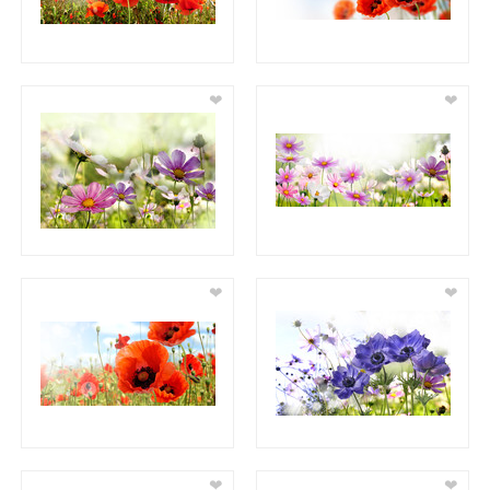
❤
❤
❤
❤
❤
❤