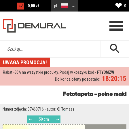
❤
0,00 zł
pl
0
Szukaj...
UWAGA PROMOCJA!
Rabat -
50%
na wszystkie produkty. Podaj w koszyku kod -
FTY3MZW
18:20:14
Do końca oferty pozostało:
Fototapeta - polne maki
Numer zdjęcia: 37460716 - autor: © Tomasz
50 cm