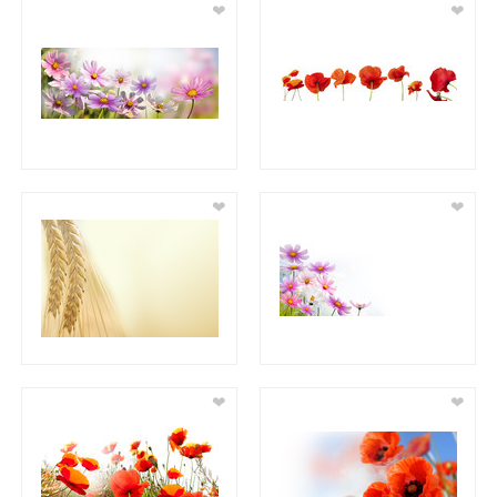
❤
❤
❤
❤
❤
❤