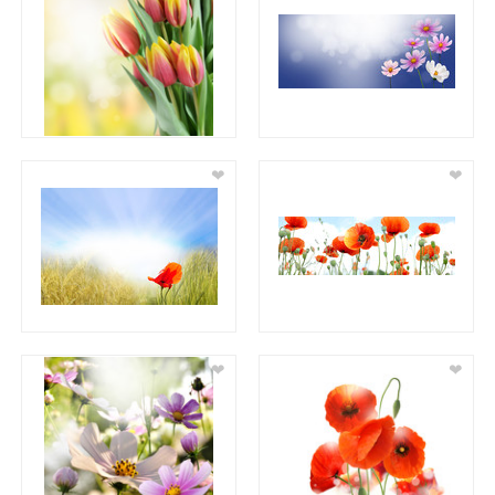
❤
❤
❤
❤