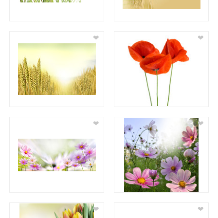
❤
❤
❤
❤
❤
❤