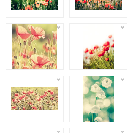
❤
❤
❤
❤
❤
❤