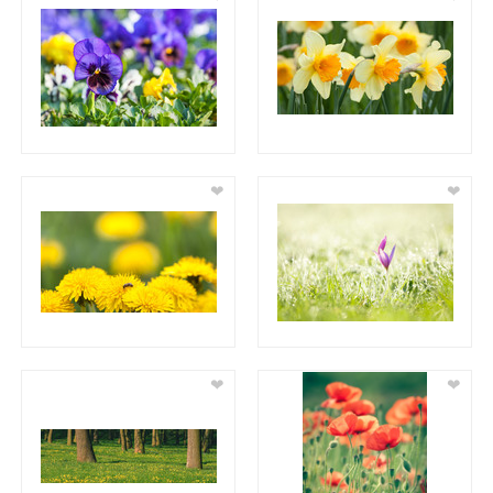
❤
❤
❤
❤