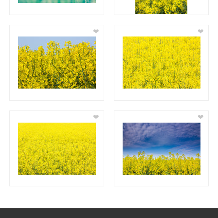
❤
❤
❤
❤