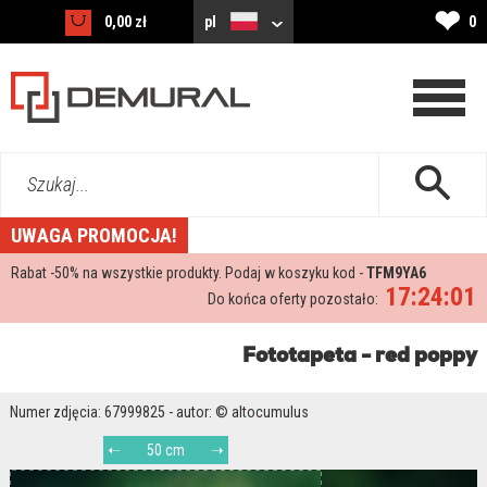
❤
0,00 zł
pl
0
Szukaj...
UWAGA PROMOCJA!
Rabat -
50%
na wszystkie produkty. Podaj w koszyku kod -
TFM9YA6
17:23:59
Do końca oferty pozostało:
Fototapeta - red poppy
Numer zdjęcia: 67999825 - autor: © altocumulus
50 cm