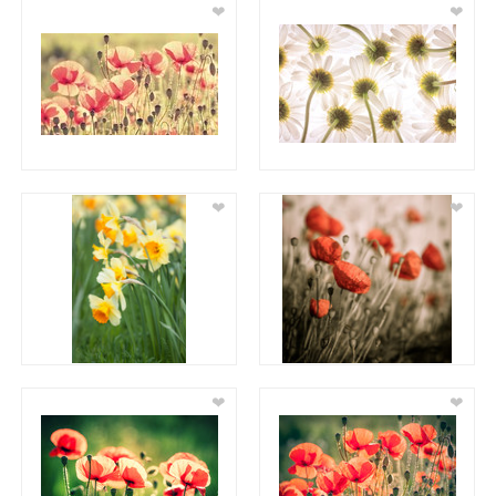
❤
❤
❤
❤
❤
❤