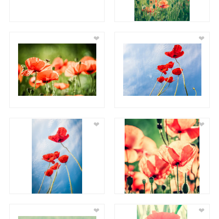
❤
❤
❤
❤
❤
❤