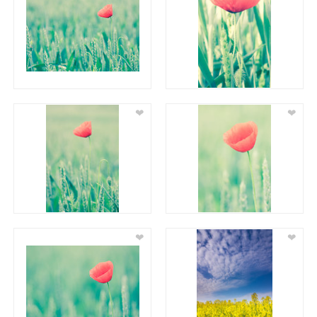
❤
❤
❤
❤