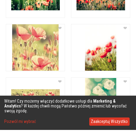
❤
❤
❤
❤
Witam! Czy możemy włączyć dodatkowe usługi dla
Marketing &
Analytics
? W każdej chwili mogą Państwo później zmienić lub wycofać
swoją zgodę.
Pozwól mi wybrać
Zaakceptuj Wszystko
❤
❤