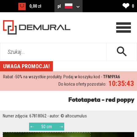
❤
0,00 zł
pl
0
Szukaj...
UWAGA PROMOCJA!
Rabat -
50%
na wszystkie produkty. Podaj w koszyku kod -
TFM9YA6
10:35:41
Do końca oferty pozostało:
Fototapeta - red poppy
Numer zdjęcia: 67818062 - autor: © altocumulus
50 cm