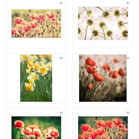
❤
❤
❤
❤
❤
❤