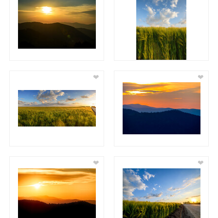
❤
❤
❤
❤