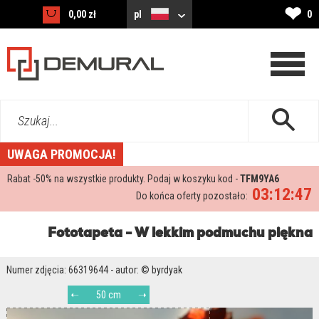
❤
0,00 zł
pl
0
Szukaj...
UWAGA PROMOCJA!
Rabat -
50%
na wszystkie produkty. Podaj w koszyku kod -
TFM9YA6
03:12:46
Do końca oferty pozostało:
Fototapeta - W lekkim podmuchu piękna
Numer zdjęcia: 66319644 - autor: © byrdyak
50 cm