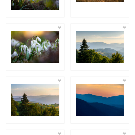
❤
❤
❤
❤
❤
❤