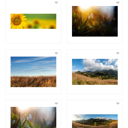
❤
❤
❤
❤
❤
❤