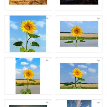
❤
❤
❤
❤
❤
❤