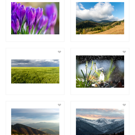
❤
❤
❤
❤