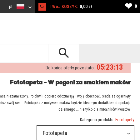
❤
0
pl
TWóJ KOSZYK:
0,00 zł
05:23:12
Do końca oferty pozostało:
Fototapeta - W pogoni za smakiem maków
rzasz niezauważony. Po chwili dopiero odczuwają Twoją obecność. Siedzisz ogarnięty
 śnisz swój sen... Fototapeta z motywem maków będzie idealnym dodatkiem do pokoju
dziennego ... nie tylko dla miłośników kwiatów.
Kategoria produktu:
Fototapety
Fototapeta