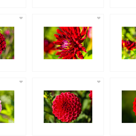
❤
❤
❤
❤