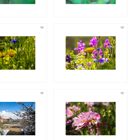
❤
❤
❤
❤