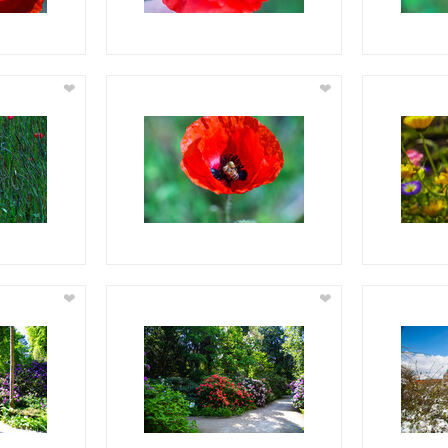
❤
❤
❤
❤