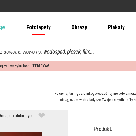
cje
Fototapety
Obrazy
Plakaty
z dowolne słowo np:
wodospad, piesek, film...
aj w koszyku kod -
TFM9YA6
Po cichu, tam, gdzie nikogo wcześniej nie było zmie
ciszą, szum wiatru kołysze Twoje skrzydła, a Ty
❤
Dodaj do ulubionych
Produkt: