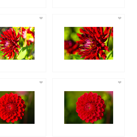
❤
❤
❤
❤