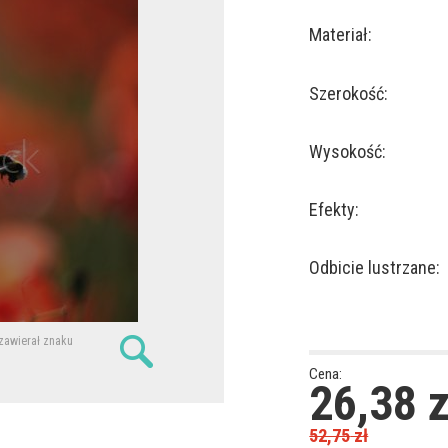
Materiał:
Szerokość:
Wysokość:
Efekty:
Odbicie lustrzane:
 zawierał znaku
Cena:
26,38
z
52,75
zł