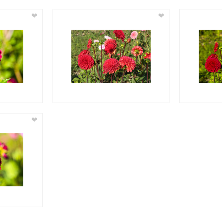
❤
❤
❤