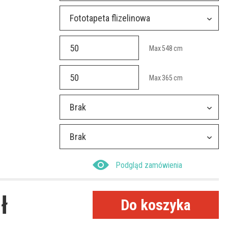
Fototapeta flizelinowa
Max
548
cm
Max
365
cm
Brak
Brak
Podgląd zamówienia
ł