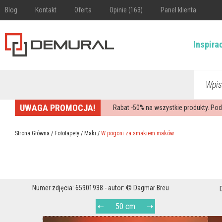
Blog
Kontakt
Oferta
Opinie (163)
Panel klienta
Inspira
Wpis
UWAGA PROMOCJA!
Rabat -
50%
na wszystkie produkty. Pod
Strona Główna
/
Fototapety
/
Maki
/
W pogoni za smakiem maków
Numer zdjęcia: 65901938 - autor: © Dagmar Breu
50 cm