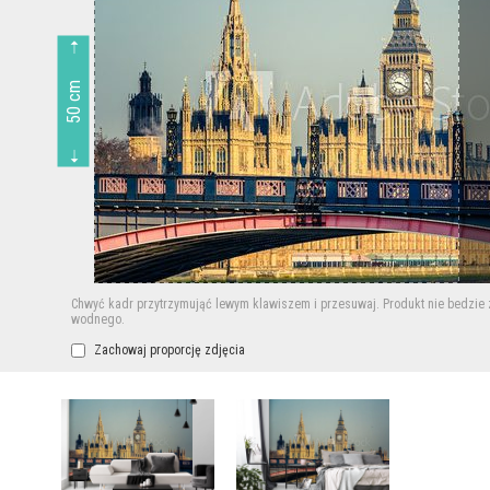
50 cm
Chwyć kadr przytrzymująć lewym klawiszem i przesuwaj.
Produkt nie bedzie
wodnego.
Zachowaj proporcję zdjęcia