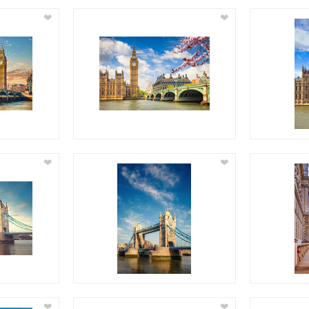
❤
❤
❤
❤
❤
❤