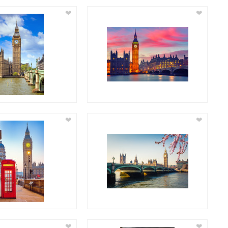
❤
❤
❤
❤
❤
❤