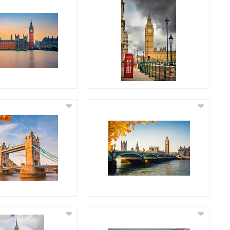
❤
❤
❤
❤