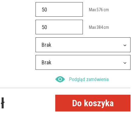
Max
576
cm
Max
384
cm
Brak
Brak
Podgląd zamówienia
ł