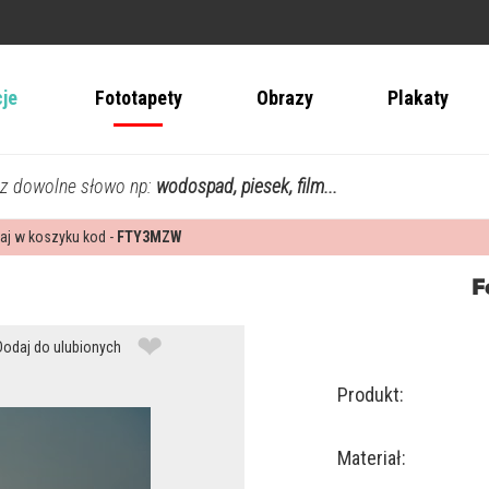
cje
Fototapety
Obrazy
Plakaty
z dowolne słowo np:
wodospad, piesek, film...
aj w koszyku kod -
FTY3MZW
F
❤
Dodaj do ulubionych
Produkt:
Materiał: