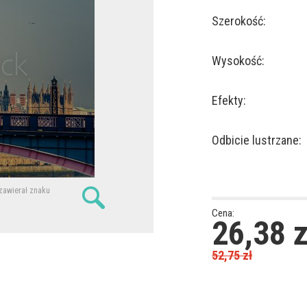
Szerokość:
Wysokość:
Efekty:
Odbicie lustrzane:
 zawierał znaku
Cena:
26,38
z
52,75
zł