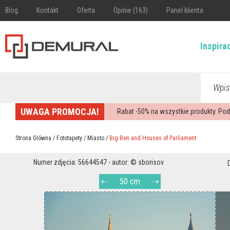
Blog
Kontakt
Oferta
Opinie (163)
Panel klienta
Inspira
Wpis
UWAGA PROMOCJA!
Rabat -
50%
na wszystkie produkty. Pod
Strona Główna
/
Fototapety
/
Miasto
/
Big Ben and Houses of Parliament
Numer zdjęcia: 56644547 - autor: © sborisov
50 cm