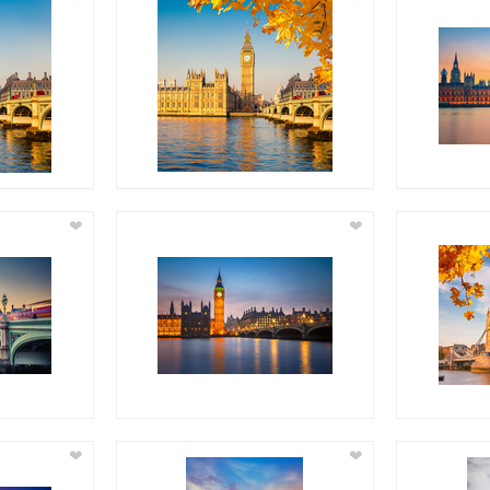
❤
❤
❤
❤