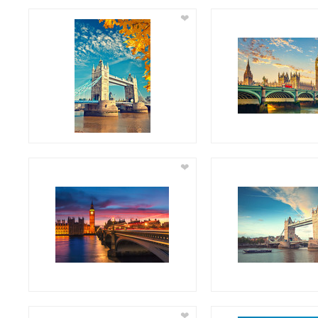
❤
❤
❤