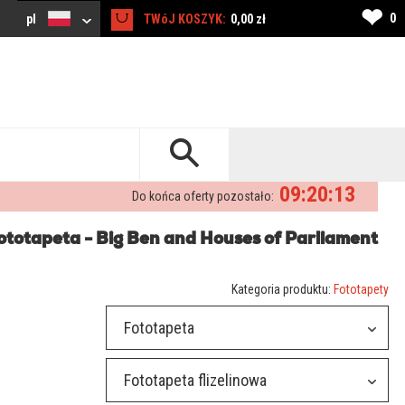
❤
0
pl
TWóJ KOSZYK:
0,00 zł
09:20:12
Do końca oferty pozostało:
ototapeta - Big Ben and Houses of Parliament
Kategoria produktu:
Fototapety
Fototapeta
Fototapeta flizelinowa