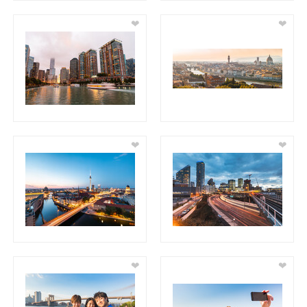
❤
❤
❤
❤
❤
❤