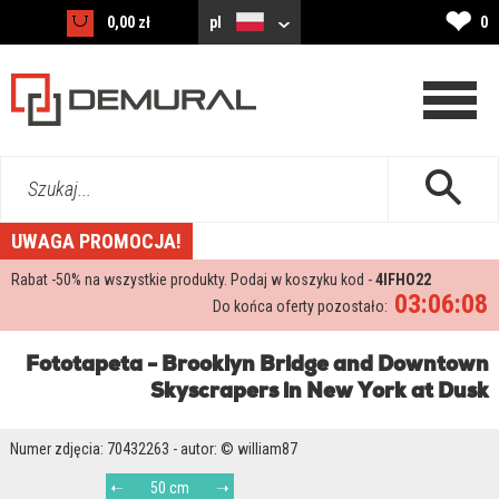
❤
0,00 zł
pl
0
Szukaj...
UWAGA PROMOCJA!
Rabat -
50%
na wszystkie produkty. Podaj w koszyku kod -
4IFHO22
03:06:07
Do końca oferty pozostało:
Fototapeta - Brooklyn Bridge and Downtown
Skyscrapers in New York at Dusk
Numer zdjęcia: 70432263 - autor: © william87
50 cm