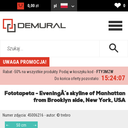
❤
0,00 zł
pl
0
Szukaj...
UWAGA PROMOCJA!
Rabat -
50%
na wszystkie produkty. Podaj w koszyku kod -
FTY3MZW
15:24:07
Do końca oferty pozostało:
Fototapeta - EveningÂ´s skyline of Manhattan
from Brooklyn side, New York, USA
Numer zdjęcia: 45006216 - autor: © trebro
50 cm