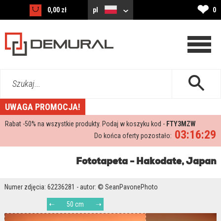
❤
0,00 zł
pl
0
Szukaj...
UWAGA PROMOCJA!
Rabat -
50%
na wszystkie produkty. Podaj w koszyku kod -
FTY3MZW
03:16:28
Do końca oferty pozostało:
Fototapeta - Hakodate, Japan
Numer zdjęcia: 62236281 - autor: © SeanPavonePhoto
50 cm