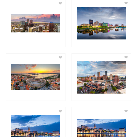
❤
❤
❤
❤
❤
❤