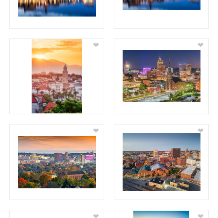
❤
❤
❤
❤
❤
❤