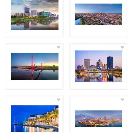
❤
❤
❤
❤