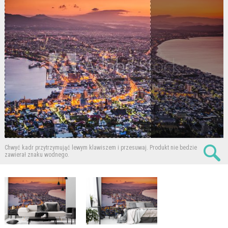
Chwyć kadr przytrzymująć lewym klawiszem i przesuwaj.
Produkt nie bedzie
zawierał znaku wodnego.