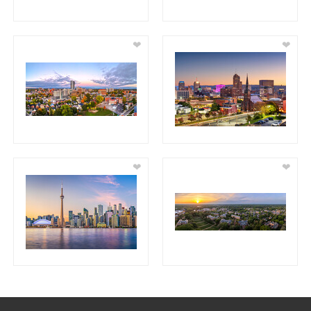
❤
❤
❤
❤