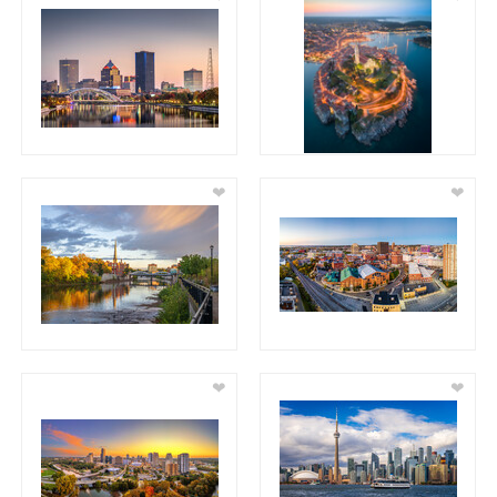
❤
❤
❤
❤