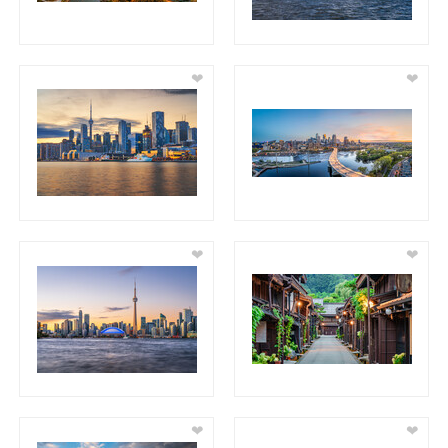
❤
❤
❤
❤
❤
❤