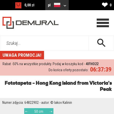
❤
0,00 zł
pl
0
Szukaj...
UWAGA PROMOCJA!
Rabat -
50%
na wszystkie produkty. Podaj w koszyku kod -
4IFHO22
06:37:38
Do końca oferty pozostało:
Fototapeta - Hong Kong island from Victoria's
Peak
Numer zdjęcia: 64822902 - autor: © Iakov Kalinin
50 cm