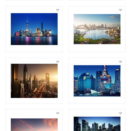
❤
❤
❤
❤
❤
❤