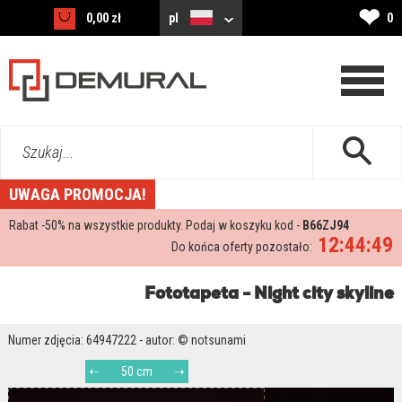
❤
0,00 zł
pl
0
Szukaj...
UWAGA PROMOCJA!
Rabat -
50%
na wszystkie produkty. Podaj w koszyku kod -
B66ZJ94
12:44:48
Do końca oferty pozostało:
Fototapeta - Night city skyline
Numer zdjęcia: 64947222 - autor: © notsunami
50 cm