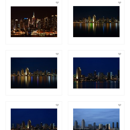
❤
❤
❤
❤
❤
❤