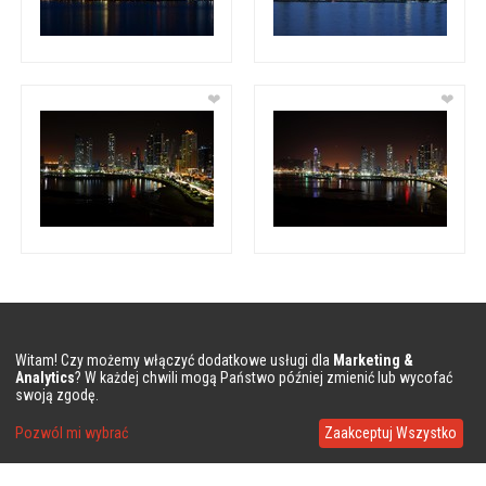
❤
❤
Witam! Czy możemy włączyć dodatkowe usługi dla
Marketing &
FIRMA
Analytics
? W każdej chwili mogą Państwo później zmienić lub wycofać
swoją zgodę.
O nas
Pozwól mi wybrać
Zaakceptuj Wszystko
Polityka prywatności
Pytania i odpowiedzi