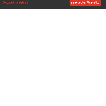
Pozwól mi wybrać
Zaakceptuj Wszystko
❤
❤
❤
❤
❤
❤