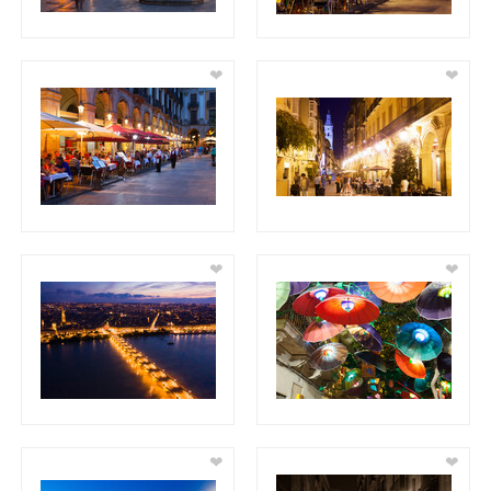
❤
❤
❤
❤
❤
❤