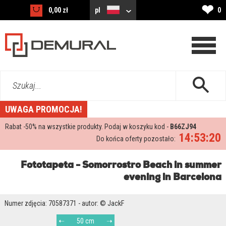
❤
0,00 zł
pl
0
Szukaj...
UWAGA PROMOCJA!
Rabat -
50%
na wszystkie produkty. Podaj w koszyku kod -
B66ZJ94
14:53:18
Do końca oferty pozostało:
Fototapeta - Somorrostro Beach in summer
evening in Barcelona
Numer zdjęcia: 70587371 - autor: © JackF
50 cm