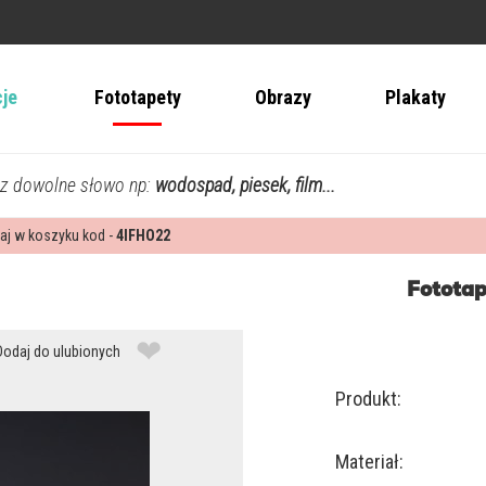
cje
Fototapety
Obrazy
Plakaty
z dowolne słowo np:
wodospad, piesek, film...
aj w koszyku kod -
4IFHO22
Fototapet
❤
Dodaj do ulubionych
Produkt:
Materiał: