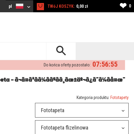
❤
0
pl
TWóJ KOSZYK:
0,00 zł
07:56:55
Do końca oferty pozostało:
a - ã¬ã¤ã³ãã¼ããªãã¸ãæ±äº¬ã¿ã¯ã¼ãå¤æ¯
Kategoria produktu:
Fototapety
Fototapeta
Fototapeta flizelinowa