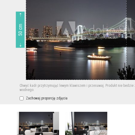
50 cm
Chwyć kadr przytrzymująć lewym klawiszem i przesuwaj.
Produkt nie bedzie
wodnego.
Zachowaj proporcję zdjęcia