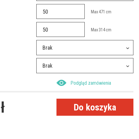
Max
471
cm
Max
314
cm
Brak
Brak
Podgląd zamówienia
ł