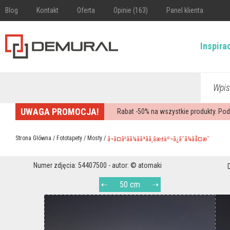
Blog
Kontakt
Oferta
Opinie (163)
Panel klienta
Inspira
Wpis
UWAGA PROMOCJA!
Rabat -
50%
na wszystkie produkty. Pod
Strona Główna
/
Fototapety
/
Mosty
/
ã¬ã¤ã³ãã¼ããªãã¸ãæ±äº¬ã¿ã¯ã¼ãå¤æ¯
Numer zdjęcia: 54407500 - autor: © atomaki
50 cm