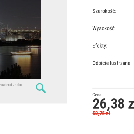
Szerokość:
Wysokość:
Efekty:
Odbicie lustrzane:
 zawierał znaku
Cena:
26,38
z
52,75
zł